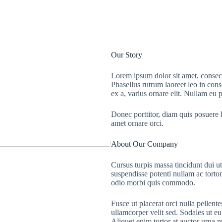
Our Story
Lorem ipsum dolor sit amet, consecte
Phasellus rutrum laoreet leo in con
ex a, varius ornare elit. Nullam eu 
Donec porttitor, diam quis posuere l
amet ornare orci.
About Our Company
Cursus turpis massa tincidunt dui ut
suspendisse potenti nullam ac tortor
odio morbi quis commodo.
Fusce ut placerat orci nulla pellent
ullamcorper velit sed. Sodales ut e
Aliquet enim tortor at auctor urna 