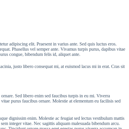
tur adipiscing elit. Praesent in varius ante. Sed quis luctus eros.
sequat. Phasellus vel semper ante. Vivamus turpis purus, dapibus vitae
purus congue, bibendum felis id, aliquet ante.
acinia, justo libero consequat mi, at euismod lacus mi in erat. Cras sit
 ornare. Sed libero enim sed faucibus turpis in eu mi. Viverra
 vitae purus faucibus ornare. Molestie at elementum eu facilisis sed
esque dignissim enim. Molestie ac feugiat sed lectus vestibulum mattis
u sem integer vitae. Nec sagittis aliquam malesuada bibendum arcu.
nunc. Tincidunt ornare massa eget egestas purus viverra accumsan in