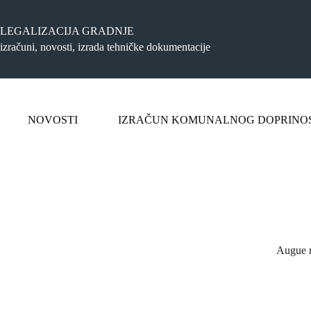
Preskoči
na
sadržaj
LEGALIZACIJA GRADNJE
izračuni, novosti, izrada tehničke dokumentacije
NOVOSTI
IZRAČUN KOMUNALNOG DOPRINO
Augue n