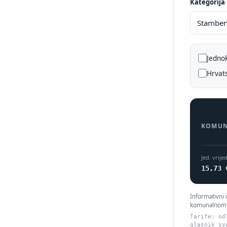
Kategorija
Jedno
Hrvats
KOMUN
Jed. vrije
15,73 
Informativni 
komunalnom d
Tarife: od
glasnik sv