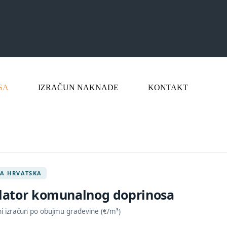
SA
IZRAČUN NAKNADE
KONTAKT
KA HRVATSKA
lator komunalnog doprinosa
i izračun po obujmu građevine (€/m³)