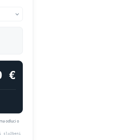
0 €
ema odluci o
i službeni