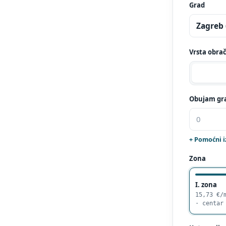
Grad
Vrsta obra
Obujam gr
+ Pomoćni 
Zona
I. zona
15,73 €/
· centar