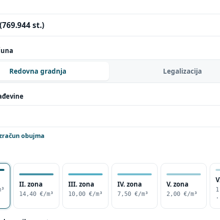
čuna
Redovna gradnja
Legalizacija
ađevine
izračun obujma
V
II. zona
III. zona
IV. zona
V. zona
m³
1
14,40 €/m³
10,00 €/m³
7,50 €/m³
2,00 €/m³
·