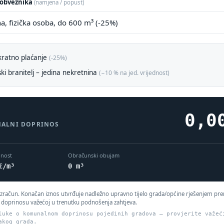
 obveznika
(namjena / popust)
kratno plaćanje
(-25%)
ki branitelj – jedina nekretnina
(−10 % na jed. vrijednost)
0,0
ALNI DOPRINOS
dnost
Obračunski obujam
€/m³
0 m³
izračun. Konačan iznos utvrđuje nadležno upravno tijelo grada/općine rješenjem pr
oprinosu važećoj u trenutku podnošenja zahtjeva.
luke o komunalnom doprinosu pojedinih gradova — provjerite važeć
akog grada.