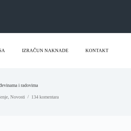
SA
IZRAČUN NAKNADE
KONTAKT
ađevinama i radovima
enje
,
Novosti
134 komentara