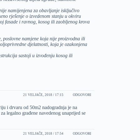
nije namijenjena za obavljanje isključivo
eseno rješenje o izvedenom stanju u okviru
toj fasade i ravnog, kosog ili zaobljenog krova
, poslovne namjene koja nije proizvodna ili
oljoprivredne djelatnosti, koja je ozakonjena
trukcija sastoji u izvođenju kosog ili
21 VELJAČE, 2018 / 17:15
ODGOVORI
riju i drvaru od 50m2 nadogradnja je na
o za legalno građene navedenog unaprijed se
21 VELJAČE, 2018 / 17:54
ODGOVORI