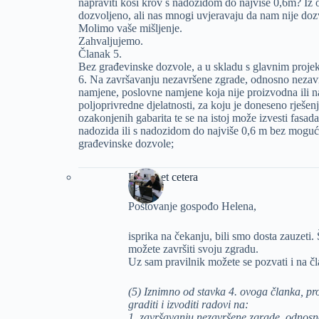
napraviti kosi krov s nadozidom do najviše 0,6m? Iz 
dozvoljeno, ali nas mnogi uvjeravaju da nam nije doz
Molimo vaše mišljenje.
Zahvaljujemo.
Članak 5.
Bez građevinske dozvole, a u skladu s glavnim projek
6. Na završavanju nezavršene zgrade, odnosno nezav
namjene, poslovne namjene koja nije proizvodna ili n
poljoprivredne djelatnosti, za koju je doneseno rješe
ozakonjenih gabarita te se na istoj može izvesti fasada 
nadozida ili s nadozidom do najviše 0,6 m bez moguć
građevinske dozvole;
Dizajn et cetera
Poštovanje gospođo Helena,
isprika na čekanju, bili smo dosta zauzeti. 
možete završiti svoju zgradu.
Uz sam pravilnik možete se pozvati i na č
(5) Iznimno od stavka 4. ovoga članka, pr
graditi i izvoditi radovi na:
1. završavanju nezavršene zgrade, odnosn