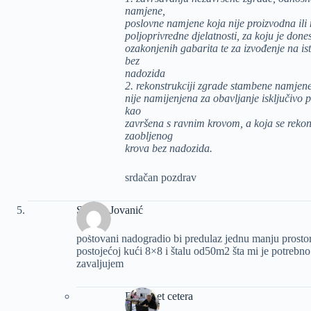
namjene,
poslovne namjene koja nije proizvodna ili 
poljoprivredne djelatnosti, za koju je don
ozakonjenih gabarita te za izvođenje na is
bez
nadozida
2. rekonstrukciji zgrade stambene namjene
nije namijenjena za obavljanje isključivo p
kao
završena s ravnim krovom, a koja se rekons
zaobljenog
krova bez nadozida.
srdačan pozdrav
Slavko Jovanić
poštovani nadogradio bi predulaz jednu manju prosto
postojećoj kući 8×8 i štalu od50m2 šta mi je potrebn
zavaljujem
Dizajn et cetera