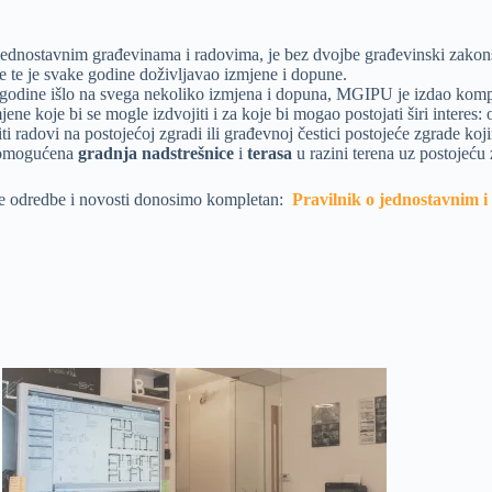
jednostavnim građevinama i radovima, je bez dvojbe građevinski zakonsk
e te je svake godine doživljavao izmjene i dopune.
 godine išlo na svega nekoliko izmjena i dopuna, MGIPU je izdao komp
jene koje bi se mogle izdvojiti i za koje bi mogao postojati širi intere
i radovi na postojećoj zgradi ili građevnoj čestici postojeće zgrade ko
 omogućena
gradnja nadstrešnice
i
terasa
u razini terena uz postojeću
e odredbe i novosti donosimo kompletan:
Pravilnik o jednostavnim 