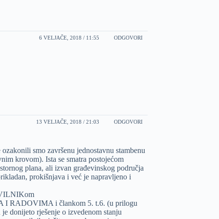
6 VELJAČE, 2018 / 11:55
ODGOVORI
13 VELJAČE, 2018 / 21:03
ODGOVORI
 ozakonili smo završenu jednostavnu stambenu
vnim krovom). Ista se smatra postojećom
stornog plana, ali izvan građevinskog područja
rikladan, prokišnjava i već je napravljeno i
RAVILNIKom
DOVIMA i člankom 5. t.6. (u prilogu
 je donijeto rješenje o izvedenom stanju