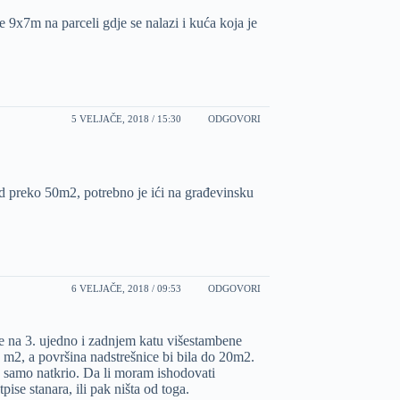
e 9x7m na parceli gdje se nalazi i kuća koja je
5 VELJAČE, 2018 / 15:30
ODGOVORI
 preko 50m2, potrebno je ići na građevinsku
6 VELJAČE, 2018 / 09:53
ODGOVORI
 je na 3. ujedno i zadnjem katu višestambene
5 m2, a površina nadstrešnice bi bila do 20m2.
, samo natkrio. Da li moram ishodovati
pise stanara, ili pak ništa od toga.