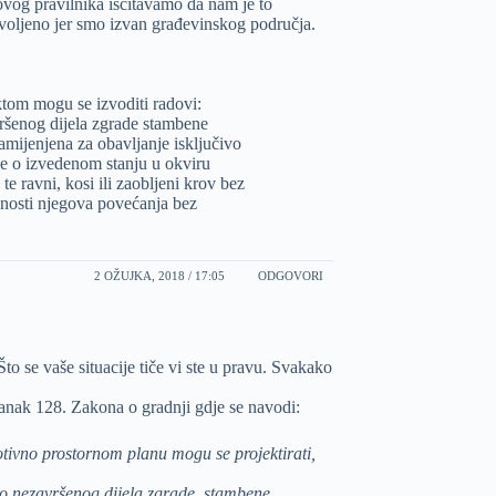
ovog pravilnika isčitavamo da nam je to
voljeno jer smo izvan građevinskog područja.
tom mogu se izvoditi radovi:
ršenog dijela zgrade stambene
amijenjena za obavljanje isključivo
nje o izvedenom stanju u okviru
te ravni, kosi ili zaobljeni krov bez
nosti njegova povećanja bez
2 OŽUJKA, 2018 / 17:05
ODGOVORI
Što se vaše situacije tiče vi ste u pravu. Svakako
lanak 128. Zakona o gradnji gdje se navodi:
otivno prostornom planu mogu se projektirati,
o nezavršenog dijela zgrade, stambene