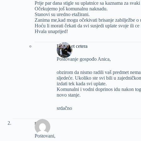
Prije par dana stigle su uplatnice sa kaznama za svak
Očekujemo još komunalnu naknadu.
Stanovi su uredno etažirani.
Zanima me,kad mogu očekivati brisanje zabilježbe o 
Hoću li morati čekati da svi susjedi uplate svoje ili ce
Hvala unaprijed!
Dizajn et cetera
Poštovanje gospođo Anica,
obzirom da nismo radili vaš predmet nemam
sljedeće. Ukoliko ste svi bili u zajedničk
izdati tek kada svi uplate.
Komunalni i vodni doprinos idu nakon toga.
novo stanje.
srdačno
matija
Poštovani,