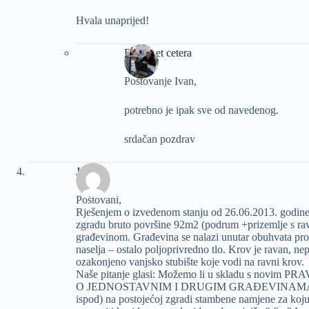
Hvala unaprijed!
Dizajn et cetera
Poštovanje Ivan,
potrebno je ipak sve od navedenog.
srdačan pozdrav
Jelena
Poštovani,
Rješenjem o izvedenom stanju od 26.06.2013. godine
zgradu bruto površine 92m2 (podrum +prizemlje s ra
građevinom. Građevina se nalazi unutar obuhvata pro
naselja – ostalo poljoprivredno tlo. Krov je ravan, nep
ozakonjeno vanjsko stubište koje vodi na ravni krov.
Naše pitanje glasi: Možemo li u skladu s novim P
O JEDNOSTAVNIM I DRUGIM GRAĐEVINAMA I RA
ispod) na postojećoj zgradi stambene namjene za koju