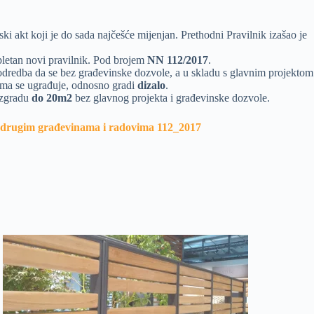
i akt koji je do sada najčešće mijenjan. Prethodni Pravilnik izašao je
letan novi pravilnik. Pod brojem
NN 112/2017
.
s: odredba da se bez građevinske dozvole, a u skladu s glavnim projektom
jima se ugrađuje, odnosno gradi
dizalo
.
 zgradu
do 20m2
bez glavnog projekta i građevinske dozvole.
i drugim građevinama i radovima 112_2017