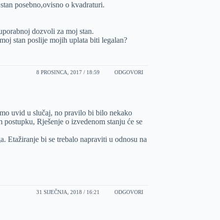
i stan posebno,ovisno o kvadraturi.
uporabnoj dozvoli za moj stan.
 moj stan poslije mojih uplata biti legalan?
8 PROSINCA, 2017 / 18:59
ODGOVORI
o uvid u slučaj, no pravilo bi bilo nekako
om postupku, Rješenje o izvedenom stanju će se
 Etažiranje bi se trebalo napraviti u odnosu na
31 SIJEČNJA, 2018 / 16:21
ODGOVORI