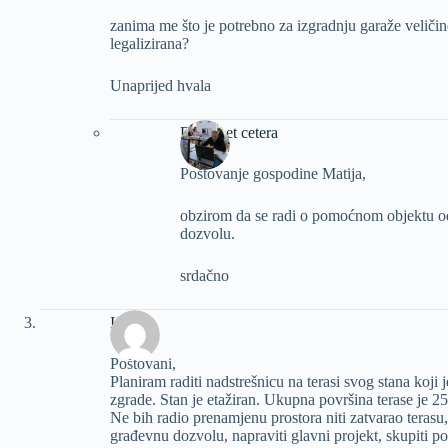
zanima me što je potrebno za izgradnju garaže veličin
legalizirana?
Unaprijed hvala
Dizajn et cetera
Poštovanje gospodine Matija,
obzirom da se radi o pomoćnom objektu od
dozvolu.
srdačno
Ivan
Poštovani,
Planiram raditi nadstrešnicu na terasi svog stana koji
zgrade. Stan je etažiran. Ukupna površina terase je 2
Ne bih radio prenamjenu prostora niti zatvarao terasu
građevnu dozvolu, napraviti glavni projekt, skupiti pot