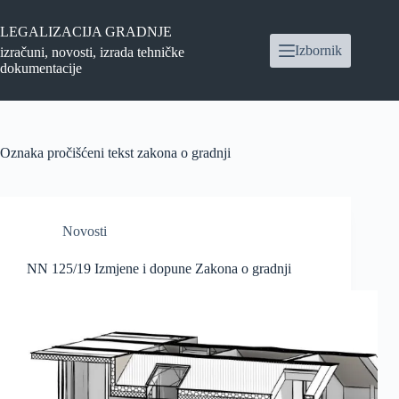
Preskoči
na
LEGALIZACIJA GRADNJE
sadržaj
Izbornik
izračuni, novosti, izrada tehničke
dokumentacije
Oznaka
pročišćeni tekst zakona o gradnji
Novosti
NN 125/19 Izmjene i dopune Zakona o gradnji