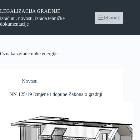
Preskoči
na
LEGALIZACIJA GRADNJE
sadržaj
Izbornik
izračuni, novosti, izrada tehničke
dokumentacije
Oznaka
zgrade nulte energije
Novosti
NN 125/19 Izmjene i dopune Zakona o gradnji