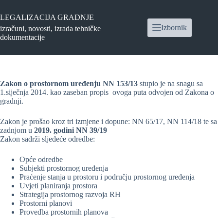
Preskoči
na
LEGALIZACIJA GRADNJE
sadržaj
Izbornik
izračuni, novosti, izrada tehničke
dokumentacije
Zakon o prostornom uređenju NN 153/13
stupio je na snagu sa
1.siječnja 2014. kao zaseban propis ovoga puta odvojen od Zakona o
gradnji.
Zakon je prošao kroz tri izmjene i dopune: NN 65/17, NN 114/18 te sa
zadnjom u
2019. godini NN 39/19
Zakon sadrži sljedeće odredbe:
Opće odredbe
Subjekti prostornog uređenja
Praćenje stanja u prostoru i području prostornog uređenja
Uvjeti planiranja prostora
Strategija prostornog razvoja RH
Prostorni planovi
Provedba prostornih planova