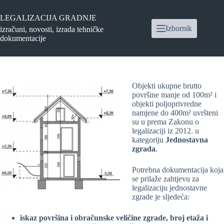
Preskoči
na
LEGALIZACIJA GRADNJE
sadržaj
Izbornik
izračuni, novosti, izrada tehničke
dokumentacije
Objekti ukupne brutto
površine manje od 100m² i
objekti poljoprivredne
namjene do 400m² uvršteni
su u prema Zakonu o
legalizaciji iz 2012. u
kategoriju
Jednostavna
zgrada
.
Potrebna dokumentacija koja
se prilaže zahtjevu za
legalizaciju jednostavne
zgrade je sljedeća:
iskaz površina i obračunske veličine zgrade, broj etaža i