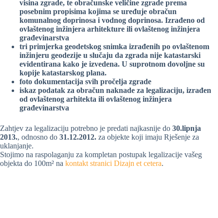
visina zgrade, te obračunske veličine zgrade prema
posebnim propisima kojima se uređuje obračun
komunalnog doprinosa i vodnog doprinosa. Izrađeno od
ovlaštenog inžinjera arhitekture ili ovlaštenog inžinjera
građevinarstva
tri primjerka geodetskog snimka izrađenih po ovlaštenom
inžinjeru geodezije u slučaju da zgrada nije katastarski
evidentirana kako je izvedena. U suprotnom dovoljne su
kopije katastarskog plana.
foto dokumentacija svih pročelja zgrade
iskaz podatak za obračun naknade za legalizaciju, izrađen
od ovlaštenog arhitekta ili ovlaštenog inžinjera
građevinarstva
Zahtjev za legalizaciju potrebno je predati najkasnije do
30.lipnja
2013.
, odnosno do
31.12.2012.
za objekte koji imaju Rješenje za
uklanjanje.
Stojimo na raspolaganju za kompletan postupak legalizacije vašeg
objekta do 100m² na
kontakt stranici Dizajn et cetera
.