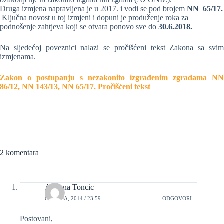
Druga izmjena napravljena je u 2017. i vodi se pod brojem
NN 65/17.
Ključna novost u toj izmjeni i dopuni je produženje roka za
podnošenje zahtjeva koji se otvara ponovo sve do
30.6.2018.
Na sljedećoj poveznici nalazi se pročišćeni tekst Zakona sa svim
izmjenama.
Zakon o postupanju s nezakonito izgrađenim zgradama NN
86/12, NN 143/13, NN 65/17. Pročišćeni tekst
2 komentara
Adriana Toncic
6 LIPNJA, 2014 / 23:59
ODGOVORI
Postovani,