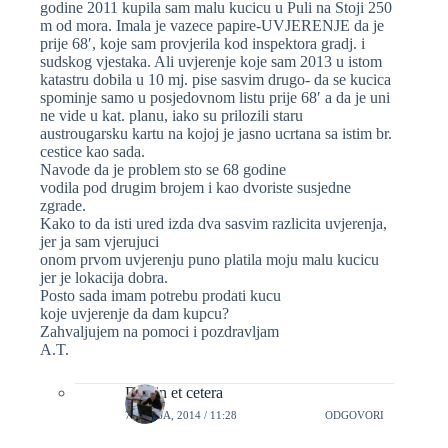
godine 2011 kupila sam malu kucicu u Puli na Stoji 250
m od mora. Imala je vazece papire-UVJERENJE da je
prije 68′, koje sam provjerila kod inspektora gradj. i
sudskog vjestaka. Ali uvjerenje koje sam 2013 u istom
katastru dobila u 10 mj. pise sasvim drugo- da se kucica
spominje samo u posjedovnom listu prije 68′ a da je uni
ne vide u kat. planu, iako su prilozili staru
austrougarsku kartu na kojoj je jasno ucrtana sa istim br.
cestice kao sada.
Navode da je problem sto se 68 godine
vodila pod drugim brojem i kao dvoriste susjedne
zgrade.
Kako to da isti ured izda dva sasvim razlicita uvjerenja,
jer ja sam vjerujuci
onom prvom uvjerenju puno platila moju malu kucicu
jer je lokacija dobra.
Posto sada imam potrebu prodati kucu
koje uvjerenje da dam kupcu?
Zahvaljujem na pomoci i pozdravljam
A.T.
Dizajn et cetera
7 LIPNJA, 2014 / 11:28
ODGOVORI