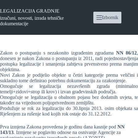
Preskoči
na
LEGALIZACIJA GRADNJE
sadržaj
Izbornik
izračuni, novosti, izrada tehničke
dokumentacije
Zakon o postupanju s nezakonito izgrađenim zgradama
NN 86/12
,
donesen je nakon Zakona o postupanju iz 2011, radi pojednostavljenja
postupka legalizacije i smanjenja zahtjeva prvenstveno prema manjim
objektima.
Novi Zakon je podijelio objekte u četiri kategorije prema veličini i
sukladno tome definirao potrebnu dokumentaciju za ozakonjenje.
Omogućuje se legalizacija nezavršenih zgrada (minimalno
temelji+zidovi+strop ili krov) i izvan građevinskih područja.
Omogućuje se legalizacija u obalnom pojasu bez dodatnih uvjeta, te
također na vrijednom poljoprivrednom zemljištu.
Produžuje se rok za legalizaciju do 30.lipnja 2013. osim objekata sa
Rješenjem za rušenje kod kojih rok ostaje do 31.12.2012.
Prva izmjena Zakona provedena je godinu dana kasnije pod
NN
143/13
. Izmjene se poglavito odnose na osnivanje Agencije za
ozakonjenje nezakonito izgrađenih zgrada (AZONIZ).