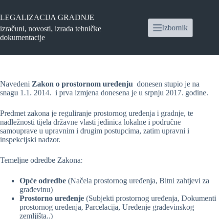
Preskoči
na
LEGALIZACIJA GRADNJE
sadržaj
Izbornik
izračuni, novosti, izrada tehničke
dokumentacije
Navedeni
Zakon o prostornom uređenju
donesen stupio je na
snagu 1.1. 2014. i prva izmjena donesena je u srpnju 2017. godine.
Predmet zakona je reguliranje prostornog uređenja i gradnje, te
nadležnosti tijela državne vlasti jedinica lokalne i područne
samouprave u upravnim i drugim postupcima, zatim upravni i
inspekcijski nadzor.
Temeljne odredbe Zakona:
Opće odredbe
(Načela prostornog uređenja, Bitni zahtjevi za
građevinu)
Prostorno uređenje
(Subjekti prostornog uređenja, Dokumenti
prostornog uređenja, Parcelacija, Uređenje građevinskog
zemljišta..)