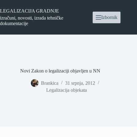
Preskoči
na
LEGALIZACIJA GRADNJE
sadržaj
Izbornik
izračuni, novosti, izrada tehničke
dokumentacije
Novi Zakon o legalizaciji objavljen u NN
Brankica
31 srpnja, 2012
Legalizacija objekata