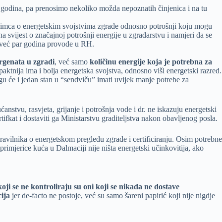
h godina, pa prenosimo nekoliko možda nepoznatih činjenica i na tu
jmoprimca o energetskim svojstvima zgrade odnosno potrošnji koju mogu
a svijest o značajnoj potrošnji energije u zgradarstvu i namjeri da se
e već par godina provode u RH.
ergenata u zgradi
, već samo
količinu energije koja je potrebna za
mpaktnija ima i bolja energetska svojstva, odnosno viši energetski razred.
u će i jedan stan u “sendviču” imati uvijek manje potrebe za
anstvu, rasvjeta, grijanje i potrošnja vode i dr. ne iskazuju energetski
tifkat i dostaviti ga Ministarstvu graditeljstva nakon obavljenog posla.
ravilnika o energetskom pregledu zgrade i certificiranju. Osim potrebne
 primjerice kuća u Dalmaciji nije ništa energetski učinkovitija, ako
 koji se ne kontroliraju su oni koji se nikada ne dostave
cija
jer de-facto ne postoje, već su samo šareni papirić koji nije nigdje