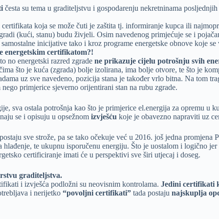
i
česta su tema u graditeljstvu i gospodarenju nekretninama posljednji
 certifikata koja se može čuti je zaštita tj. informiranje kupca ili na
gradi (kući, stanu) budu živjeli. Osim navedenog primjećuje se i pojačan
 samostalne inicijative tako i kroz programe energetske obnove koje s
je energetskim certifikatom?!
o no energetski razred zgrade
ne prikazuje cijelu potrošnju svih en
čima što je kuća (zgrada) bolje izolirana, ima bolje otvore, te što je ko
ama uz sve navedeno, pozicija stana je također vrlo bitna. Na tom trag
nego primjerice sjeverno orijentirani stan na rubu zgrade.
e, sva ostala potrošnja kao što je primjerice el.energija za opremu u kuć
unaju se i opisuju u opsežnom
izvješću
koje je obavezno napraviti uz cer
ostaju sve strože, pa se tako očekuje već u 2016. još jedna promjena P
za hlađenje, te ukupnu isporučenu energiju. Što je uostalom i logično jer
etsko certificiranje imati će u perspektivi sve širi utjecaj i doseg.
rstvu graditeljstva.
rtifikati i izvješća podložni su neovisnim kontrolama.
Jedini certifikati
trebljava i nerijetko
“povoljni certifikati”
tada postaju
najskuplja op