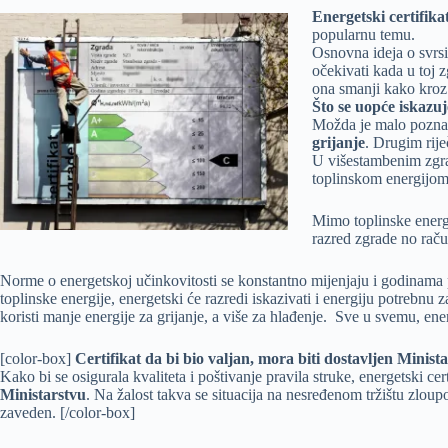
Energetski certifikat
popularnu temu.
Osnovna ideja o svrsi
očekivati kada u toj z
ona smanji kako kroz
Što se uopće iskazu
Možda je malo poznat
grijanje
. Drugim rije
U višestambenim zgrad
toplinskom energijom 
Mimo toplinske energij
razred zgrade no rač
Norme o energetskoj učinkovitosti se konstantno mijenjaju i godinama p
toplinske energije, energetski će razredi iskazivati i energiju potrebnu 
koristi manje energije za grijanje, a više za hlađenje. Sve u svemu, energ
[color-box]
Certifikat da bi bio valjan, mora biti dostavljen Minista
Kako bi se osigurala kvaliteta i poštivanje pravila struke, energetski ce
Ministarstvu
. Na žalost takva se situacija na nesređenom tržištu zloupo
zaveden. [/color-box]