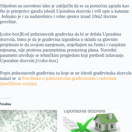
Slijedom na navedeno lako je zaključiti da se za pomoćnu zgradu kao
što je primjerice garaža ishodi Uporabna dozvola i vrši upis u katastar.
Jednako je i za nadstrešnice i vrtne sjenice iznad 10m2 tlocrtne
površine.
[color-box]Kod jednostavnih građevina da bi se dobila Uporabna
dozvola, bitno je da je građevina izgrađena u skladu sa glavnim
projektom te da svojom namjenom, smještajem na čestici i vanjskim
mjerama, nije protivna parametrima prostornog plana. Navedni
parametri utvrđuju se tehničkim pregledom koji prethodi izdavanju
Uporabne dozvole.[/color-box]
Popis jednostavnih građevina za koje se ne ishodi građevinska dozvola
nalazi se u
Pravilniku o jednostavnim građevinama i radovima
(pročišćena verzija)
.
Srodno