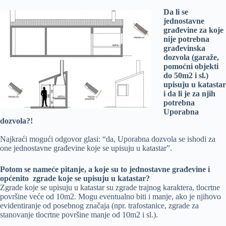
Da li se
jednostavne
građevine za koje
nije potrebna
građevinska
dozvola (garaže,
pomoćni objekti
do 50m2 i sl.)
upisuju u katastar
i da li je za njih
potrebna
Uporabna
dozvola?!
Najkraći mogući odgovor glasi: “da, Uporabna dozvola se ishodi za
one jednostavne građevine koje se upisuju u katastar”.
Potom se nameće pitanje, a koje su to jednostavne građevine i
općenito zgrade koje se upisuju u katastar?
Zgrade koje se upisuju u katastar su zgrade trajnog karaktera, tlocrtne
površine veće od 10m2. Mogu eventualno biti i manje, ako je njihovo
evidentiranje od posebnog značaja (npr. trafostanice, zgrade za
stanovanje tlocrtne površine manje od 10m2 i sl.).