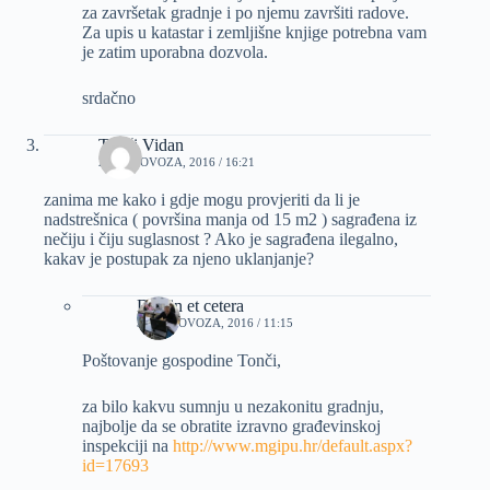
za završetak gradnje i po njemu završiti radove.
Za upis u katastar i zemljišne knjige potrebna vam
je zatim uporabna dozvola.
srdačno
Tonči Vidan
29 KOLOVOZA, 2016 / 16:21
zanima me kako i gdje mogu provjeriti da li je
nadstrešnica ( površina manja od 15 m2 ) sagrađena iz
nečiju i čiju suglasnost ? Ako je sagrađena ilegalno,
kakav je postupak za njeno uklanjanje?
Dizajn et cetera
30 KOLOVOZA, 2016 / 11:15
Poštovanje gospodine Tonči,
za bilo kakvu sumnju u nezakonitu gradnju,
najbolje da se obratite izravno građevinskoj
inspekciji na
http://www.mgipu.hr/default.aspx?
id=17693