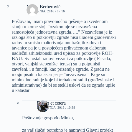
Minka Berberović
15 TRAVNJA, 2016 / 07:16
Poštovani, imam pravomoćno rješenje o izvedenom
stanju u kome stoji “ozakonjuje se nezavršena
samostojeća jednostavna zgrada…..” Nezavršena je iz
razloga što u potkrovlju zgrade nisu urađeni građevinski
radovi u smislu malterisanja unutrašnjih zidova i
tavanice pa je u postojećem prihvaćenom elaboratu
nadležni arhitektonski ured upisao za potkrovlje ROH-
BAU. Svi ostali radovi vezani za potkrovlje ( Fasada,
otvori, vanjski stepenište, terasa) su u potpunisti
završeni, i u funciji, kao prizemlje zgrade. Zgradu ne
mogu pisati u katastar jer je “nezavršena”. Koje su
minimalne radnje koje bi trebalo odraditi (građevinske i
administrativne) da bi se stekli uslovi da se zgrada upiše
u katastar
Dizajn et cetera
18 TRAVNJA, 2016 / 10:38
Poštovanje gospođo Minka,
za vaš slučaj potrebno je napraviti Glavni projekt