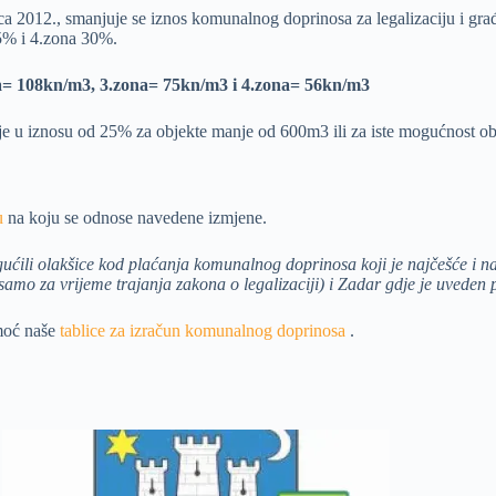
 2012., smanjuje se iznos komunalnog doprinosa za legalizaciju i gr
5% i 4.zona 30%.
na= 108kn/m3, 3.zona= 75kn/m3 i 4.zona= 56kn/m3
je u iznosu od 25% za objekte manje od 600m3 ili za iste mogućnost ob
u
na koju se odnose navedene izmjene.
ogućili olakšice kod plaćanja komunalnog doprinosa koji je najčešće i n
samo za vrijeme trajanja zakona o legalizaciji) i Zadar gdje je uveden
moć naše
tablice za izračun komunalnog doprinosa
.