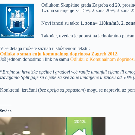
Odlukom Skupštine grada Zagreba od 20. prosinca
1.zona smanjenje za 15%, 2.zona 20%, 3.zona 2
Novi iznosi su tako:
1. zona= 118kn/m3, 2. zo
Također, uveden je popust na jednokratno plaćan
Više detalja možete saznati u službenom tekstu:
Odluka o smanjenju komunalnog doprinosa Zagreb 2012.
Još jednom donosimo i link na samu
Odluku o Komunalnom doprinos
*
Brojne su hrvatske općine i gradovi već ranije umanjili cijene ili om
izdvajamo Split gdje su cijene za sve zone umanjene u iznosu od 30% (
Konkretni izračuni (
bez opcija sa popustom
) mogu se napraviti uz po
Srodno