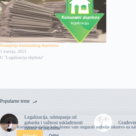
Smanjenja komunalnog doprinosa
1 travnja, 2013
U "Legalizacija objekata"
Popularne teme
Legalizacija, odstupanja od
gabarita i važnost usklađenosti
Građevin
Koristimo kolačiće kako bismo vam osigurali najbolje iskustvo na naš
zgrade sa papirima
Prihvati
Odbij