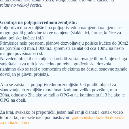
relativno velikoj čestici.
Gradnja na poljoprivrednom zemljištu:
Poljoprivredno zemljište ima poljoprivrednu namjenu i na njemu se
mogu graditi građevine takve namjene (staklenici, farme, kućice za
alat, poljske kućice i sl.)
Primjerice neki prostorni planovi dozvoljavaju poljske kućice do 30m2
na površini od min.1.000m2, spremišta za alat od cca 10m2 na nešto
manjim površinama i sl.
Navedeni objekti ne smiju se koristiti za stanovanje ili pružanje usluga
smještaja, a za njih je svejedno potrebna građevinska dozvola.
(iznimno ako se radi o pomoćnim objektima na čestici osnovne zgrade
dovoljan je glavni projekt).
Ako se zaista na poljoprivrednom zemljištu želi graditi objekt za
stanovanje, to zemljište mora imati iznimno veliku površinu, min.
20ha, odnosno 2ha ako se radi o OPG-u na kontinentu ili 3 ha ako je
OPG na obali.
Za kraj, svakako bi preporučili jedan naš raniji članak i kratak video
tutorial koji možete naći pod naslovom
građevinska dozvola dozvola
za motažne kuće.