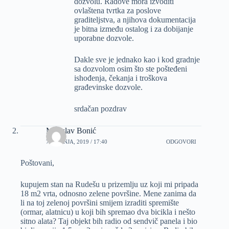
dozvolu. Radove mora izvoditi
ovlaštena tvrtka za poslove
graditeljstva, a njihova dokumentacija
je bitna između ostalog i za dobijanje
uporabne dozvole.
Dakle sve je jednako kao i kod gradnje
sa dozvolom osim što ste pošteđeni
ishođenja, čekanja i troškova
građevinske dozvole.
srdačan pozdrav
Miroslav Bonić
7 SVIBNJA, 2019 / 17:40
ODGOVORI
Poštovani,
kupujem stan na Rudešu u prizemlju uz koji mi pripada
18 m2 vrta, odnosno zelene površine. Mene zanima da
li na toj zelenoj površini smijem izraditi spremište
(ormar, alatnicu) u koji bih spremao dva bicikla i nešto
sitno alata? Taj objekt bih radio od sendvič panela i bio