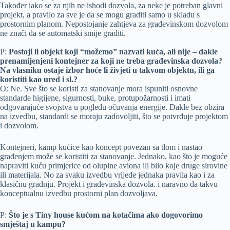
Također iako se za njih ne ishodi dozvola, za neke je potreban glavni
projekt, a pravilo za sve je da se mogu graditi samo u skladu s
prostornim planom. Nepostojanje zahtjeva za građevinskom dozvolom
ne znači da se automatski smije graditi.
P:
Postoji li objekt koji “možemo” nazvati kuća, ali nije – dakle
prenamijenjeni kontejner za koji ne treba građevinska dozvola?
Na vlasniku ostaje izbor hoće li živjeti u takvom objektu, ili ga
koristiti kao ured i sl.?
O: Ne. Sve što se koristi za stanovanje mora ispuniti osnovne
standarde higijene, sigurnosti, buke, protupožarnosti i imati
odgovarajuće svojstva u pogledu očuvanja energije. Dakle bez obzira
na izvedbu, standardi se moraju zadovoljiti, što se potvrđuje projektom
i dozvolom.
Kontejneri, kamp kućice kao koncept povezan sa tlom i nastao
građenjem može se koristiti za stanovanje. Jednako, kao što je moguće
napraviti kuću primjerice od olupine aviona ili bilo koje druge sirovine
ili materijala. No za svaku izvedbu vrijede jednaka pravila kao i za
klasičnu gradnju. Projekt i građevinska dozvola. i naravno da takvu
konceptualnu izvedbu prostorni plan dozvoljava.
P:
Što je s Tiny house kućom na kotačima ako dogovorimo
smještaj u kampu?