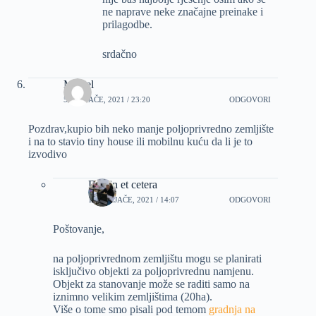
ne naprave neke značajne preinake i
prilagodbe.
srdačno
Marsel
5 VELJAČE, 2021 / 23:20
ODGOVORI
Pozdrav,kupio bih neko manje poljoprivredno zemljište
i na to stavio tiny house ili mobilnu kuću da li je to
izvodivo
Dizajn et cetera
10 VELJAČE, 2021 / 14:07
ODGOVORI
Poštovanje,
na poljoprivrednom zemljištu mogu se planirati
isključivo objekti za poljoprivrednu namjenu.
Objekt za stanovanje može se raditi samo na
iznimno velikim zemljištima (20ha).
Više o tome smo pisali pod temom
gradnja na