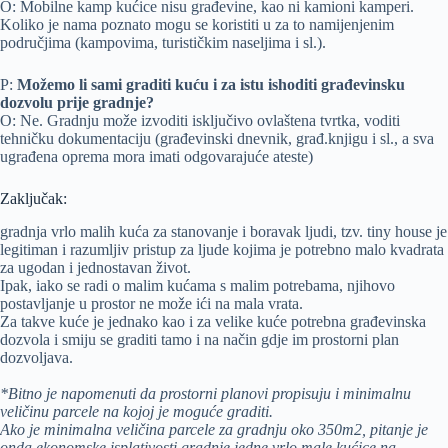
O: Mobilne kamp kućice nisu građevine, kao ni kamioni kamperi.
Koliko je nama poznato mogu se koristiti u za to namijenjenim
područjima (kampovima, turističkim naseljima i sl.).
P:
Možemo li sami graditi kuću i za istu ishoditi građevinsku
dozvolu prije gradnje?
O: Ne. Gradnju može izvoditi isključivo ovlaštena tvrtka, voditi
tehničku dokumentaciju (građevinski dnevnik, građ.knjigu i sl., a sva
ugrađena oprema mora imati odgovarajuće ateste)
Zaključak:
gradnja vrlo malih kuća za stanovanje i boravak ljudi, tzv. tiny house je
legitiman i razumljiv pristup za ljude kojima je potrebno malo kvadrata
za ugodan i jednostavan život.
Ipak, iako se radi o malim kućama s malim potrebama, njihovo
postavljanje u prostor ne može ići na mala vrata.
Za takve kuće je jednako kao i za velike kuće potrebna građevinska
dozvola i smiju se graditi tamo i na način gdje im prostorni plan
dozvoljava.
*Bitno je napomenuti da prostorni planovi propisuju i minimalnu
veličinu parcele na kojoj je moguće graditi.
Ako je minimalna veličina parcele za gradnju oko 350m2, pitanje je
onda ekonomske isplativosti gradnje jedne vrlo male kućice na