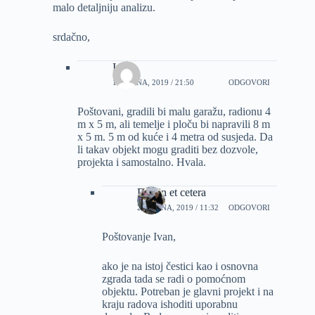
malo detaljniju analizu.
srdačno,
Ivan
14 RUJNA, 2019 / 21:50
ODGOVORI
Poštovani, gradili bi malu garažu, radionu 4
m x 5 m, ali temelje i ploču bi napravili 8 m
x 5 m. 5 m od kuće i 4 metra od susjeda. Da
li takav objekt mogu graditi bez dozvole,
projekta i samostalno. Hvala.
Dizajn et cetera
26 RUJNA, 2019 / 11:32
ODGOVORI
Poštovanje Ivan,
ako je na istoj čestici kao i osnovna
zgrada tada se radi o pomoćnom
objektu. Potreban je glavni projekt i na
kraju radova ishoditi uporabnu