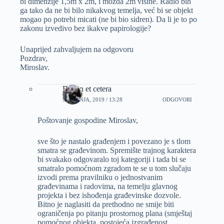
bi dimenzije 1,5m x 2m, i možda 2m visine. Radio bih
ga tako da ne bi bilo nikakvog temelja, već bi se objekt
mogao po potrebi micati (ne bi bio sidren). Da li je to po
zakonu izvedivo bez ikakve papirologije?
Unaprijed zahvaljujem na odgovoru
Pozdrav,
Miroslav.
Dizajn et cetera
9 SVIBNJA, 2019 / 13:28
ODGOVORI
Poštovanje gospodine Miroslav,
sve što je nastalo građenjem i povezano je s tlom
smatra se građevinom. Spremište trajnog karaktera
bi svakako odgovaralo toj kategoriji i tada bi se
smatralo pomoćnom zgradom te se u tom slučaju
izvodi prema pravilniku o jednostvanim
građevinama i radovima, na temelju glavnog
projekta i bez ishođenja građevinske dozvole.
Bitno je naglasiti da prethodno ne smije biti
ograničenja po pitanju prostornog plana (smještaj
pomoćnog objekta, postojeća izgrađenost,