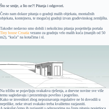
Što se smije, a što ne?! Pitanja i odgovori.
Često nam dolaze pitanja o gradnji malih objekata, montažnih
objekata, kontejnera, te mogućoj gradnji izvan građevinskog zemljišta.
Također nedavno smo dobili i nekolicinu pitanja posjetitelja portala
Tiny house Croatia
vezano za gradnju vrlo malih kuća (manjih od 50
m2), “kuća” na kotačima i sl.
Na tržištu se pojavljuju svakakva rješenja, a dnevne novine sve više
temu sagledavaju i prezentiraju površno i pogrešno.
Kako se investitori zbog nepoznavanja regulative ne bi dovodili u
neprilike, neke stvari svakako treba kvalitetno razjasniti.
A pokušat ćemo ih razjasniti s odgovorima na česta pitanja posjetioca