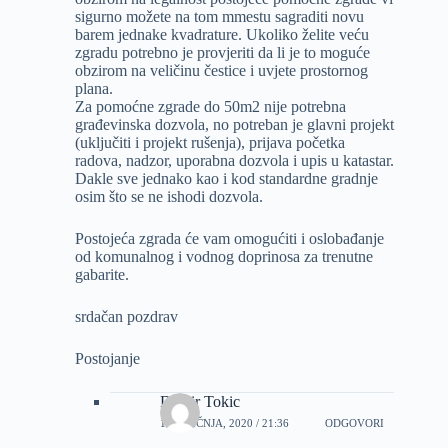
sigurno možete na tom mmestu sagraditi novu
barem jednake kvadrature. Ukoliko želite veću
zgradu potrebno je provjeriti da li je to moguće
obzirom na veličinu čestice i uvjete prostornog
plana.
Za pomoćne zgrade do 50m2 nije potrebna
građevinska dozvola, no potreban je glavni projekt
(uključiti i projekt rušenja), prijava početka
radova, nadzor, uporabna dozvola i upis u katastar.
Dakle sve jednako kao i kod standardne gradnje
osim što se ne ishodi dozvola.
Postojeća zgrada će vam omogućiti i oslobađanje
od komunalnog i vodnog doprinosa za trenutne
gabarite.
srdačan pozdrav
Postojanje
Damir Tokic
10 SIJEČNJA, 2020 / 21:36
ODGOVORI