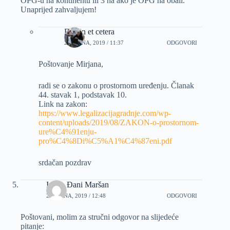
OPG-u na kontinentu ili 3 ha ako je OPG na obali.”
Unaprijed zahvaljujem!
Dizajn et cetera
26 RUJNA, 2019 / 11:37
ODGOVORI
Poštovanje Mirjana,
radi se o zakonu o prostornom uređenju. Članak
44. stavak 1, podstavak 10.
Link na zakon:
https://www.legalizacijagradnje.com/wp-
content/uploads/2019/08/ZAKON-o-prostornom-
ure%C4%91enju-
pro%C4%8Di%C5%A1%C4%87eni.pdf
srdačan pozdrav
Ivan . Đani Maršan
28 RUJNA, 2019 / 12:48
ODGOVORI
Poštovani, molim za stručni odgovor na slijedeće
pitanje: