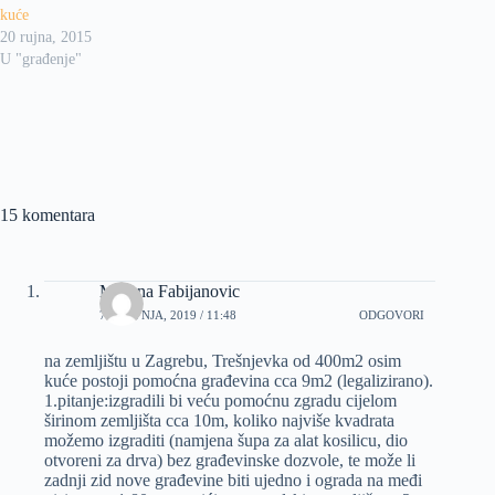
kuće
20 rujna, 2015
U "građenje"
15 komentara
Mirjana Fabijanovic
7 TRAVNJA, 2019 / 11:48
ODGOVORI
na zemljištu u Zagrebu, Trešnjevka od 400m2 osim
kuće postoji pomoćna građevina cca 9m2 (legalizirano).
1.pitanje:izgradili bi veću pomoćnu zgradu cijelom
širinom zemljišta cca 10m, koliko najviše kvadrata
možemo izgraditi (namjena šupa za alat kosilicu, dio
otvoreni za drva) bez građevinske dozvole, te može li
zadnji zid nove građevine biti ujedno i ograda na međi