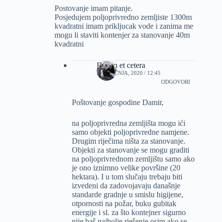
Postovanje imam pitanje.
Posjedujem poljoprivredno zemljiste 1300m
kvadratni imam prikljucak vode i zanima me
mogu li staviti kontenjer za stanovanje 40m
kvadratni
Dizajn et cetera
22 SIJEČNJA, 2020 / 12:45
ODGOVORI
Poštovanje gospodine Damir,
na poljoprivredna zemljišta mogu ići
samo objekti poljoprivredne namjene.
Drugim riječima ništa za stanovanje.
Objekti za stanovanje se mogu graditi
na poljoprivrednom zemljištu samo ako
je ono iznimno velike površine (20
hektara). I u tom slučaju trebaju biti
izvedeni da zadovojavaju današnje
standarde gradnje u smislu higijene,
otpornosti na požar, buku gubitak
energije i sl. za što kontejner sigurno
nije baš najbolje rješenje osim ako se