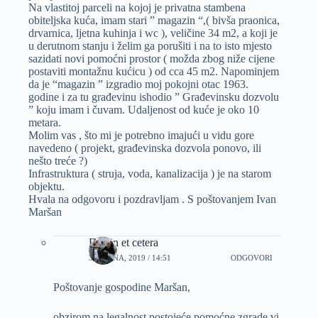
Na vlastitoj parceli na kojoj je privatna stambena
obiteljska kuća, imam stari ” magazin “,( bivša praonica,
drvarnica, ljetna kuhinja i wc ), veličine 34 m2, a koji je
u derutnom stanju i želim ga porušiti i na to isto mjesto
sazidati novi pomoćni prostor ( možda zbog niže cijene
postaviti montažnu kućicu ) od cca 45 m2. Napominjem
da je “magazin ” izgradio moj pokojni otac 1963.
godine i za tu građevinu ishodio ” Građevinsku dozvolu
” koju imam i čuvam. Udaljenost od kuće je oko 10
metara.
Molim vas , što mi je potrebno imajući u vidu gore
navedeno ( projekt, građevinska dozvola ponovo, ili
nešto treće ?)
Infrastruktura ( struja, voda, kanalizacija ) je na starom
objektu.
Hvala na odgovoru i pozdravljam . S poštovanjem Ivan
Maršan
Dizajn et cetera
30 RUJNA, 2019 / 14:51
ODGOVORI
Poštovanje gospodine Maršan,
obzirom na legalnost postojeće pomoćne zgrade vi