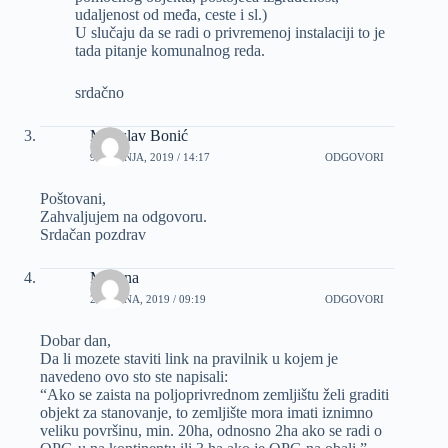
udaljenost od međa, ceste i sl.)
U slučaju da se radi o privremenoj instalaciji to je
tada pitanje komunalnog reda.
srdačno
Miroslav Bonić
9 SVIBNJA, 2019 / 14:17
ODGOVORI
Poštovani,
Zahvaljujem na odgovoru.
Srdačan pozdrav
Mirjana
26 RUJNA, 2019 / 09:19
ODGOVORI
Dobar dan,
Da li mozete staviti link na pravilnik u kojem je
navedeno ovo sto ste napisali:
“Ako se zaista na poljoprivrednom zemljištu želi graditi
objekt za stanovanje, to zemljište mora imati iznimno
veliku površinu, min. 20ha, odnosno 2ha ako se radi o