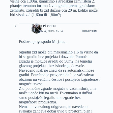
visine cca 1,80m. granićimo s gradskim zemljištem 2.
pitanje: trenutno imamo živu ogradu prema gradskom
zemljištu, izgradili bi zid dužine cca 20 m, koliko može
biti visok zid (1,60m ili 1,80m?)
Dizajn et cetera
9 TRAVNJA, 2019 / 15:04
ODGOVORI
Poštovanje gospođo Mirjana,
ogradni zid može biti maksimalno 1.6 m visine da
bi se gradio bez projekta i dozvole. Pomoćnu
zgradu je moguće graditi do 50m2, na temelju
glavnog projekta , bez ishođenja dozvole.
Navedeno ipak ne znači da se automatski može
graditi. Potrebno je provjeriti da li je vaš zahvat
obzirom na veličinu čestice i postojeću izgrađenost
moguće izvesti.
Zid pomoćne zgrade moguće u vašem slučaju ne
može uopće biti na međi. Eventualno u dužini
samo postojeće legalizirane zgrade bez
mogućnosti produženja.
Nema univerzalnog odgpvora, te navedeno
svakako zahtjeva dobar uvid u prostorni plan i