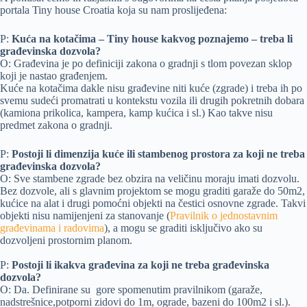
portala Tiny house Croatia koja su nam proslijeđena:
P:
Kuća na kotačima – Tiny house kakvog poznajemo – treba li
građevinska dozvola?
O: Građevina je po definiciji zakona o gradnji s tlom povezan sklop
koji je nastao građenjem.
Kuće na kotačima dakle nisu građevine niti kuće (zgrade) i treba ih po
svemu sudeći promatrati u kontekstu vozila ili drugih pokretnih dobara
(kamiona prikolica, kampera, kamp kućica i sl.) Kao takve nisu
predmet zakona o gradnji.
P:
Postoji li dimenzija kuće ili stambenog prostora za koji ne treba
građevinska dozvola?
O: Sve stambene zgrade bez obzira na veličinu moraju imati dozvolu.
Bez dozvole, ali s glavnim projektom se mogu graditi garaže do 50m2,
kućice na alat i drugi pomoćni objekti na čestici osnovne zgrade. Takvi
objekti nisu namijenjeni za stanovanje (
Pravilnik o jednostavnim
građevinama i radovima
), a mogu se graditi isključivo ako su
dozvoljeni prostornim planom.
P:
Postoji li ikakva građevina za koji ne treba građevinska
dozvola?
O: Da. Definirane su gore spomenutim pravilnikom (garaže,
nadstrešnice,potporni zidovi do 1m, ograde, bazeni do 100m2 i sl.).