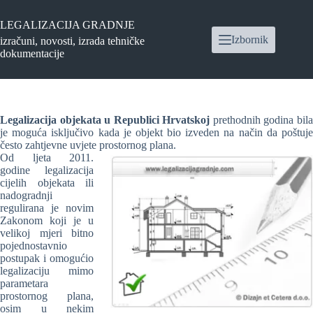
Preskoči
na
LEGALIZACIJA GRADNJE
sadržaj
Izbornik
izračuni, novosti, izrada tehničke
dokumentacije
Legalizacija objekata u Republici Hrvatskoj
prethodnih godina bil
je moguća isključivo kada je objekt bio izveden na način da poštuje
često zahtjevne uvjete prostornog plana.
Od ljeta 2011.
godine legalizacija
cijelih objekata ili
nadogradnji
regulirana je novim
Zakonom koji je u
velikoj mjeri bitno
pojednostavnio
postupak i omogućio
legalizaciju mimo
parametara
prostornog plana,
osim u nekim