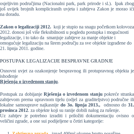
osjeljivim područjima (Nacionalni park, park prirode i sl.). Ipak zbog
još uvijek brojnih kompliciranih uvjeta i zahtjeva Zakon je morao ići
na doradu.
Zakon o legalizaciji 2012.
koji je stupio na snagu početkom kolovoza
2012. donosi još više fleksibilnosti u pogledu postupka i mogućnosti
legalizacije, i to tako da smanjuje zahtjeve za manje objekte i
omogućuje legalizaciju na širem području za sve objekte izgrađene do
21. lipnja 2011. godine.
POSTUPAK LEGALIZACIJE BESPRAVNE GRADNJE
Osnovni uvjet za ozakonjenje bespravnog ili protupravnog objekta je
ishođenje
Rješenja o izvedenom stanju
.
Postupak za dobijanje
Rješenja o izvedenom stanju
pokreće stranka
zahtjevom prema upravnom tijelu (odjel za graditeljstvo) područne ili
lokalne samouprave najkasnije
do 3o. lipnja 2013.,
odnosno do
31
prosinca 2012
. za objekte koji su ranije dobili nalog za rušenje.
Uz zahtjev je potrebno izraditi i priložiti dokumentaciju ovisno o
veličini zgrade, a one sui podijeljene u četiri kategorije:
Zahtjevna zgrada
–
iznad 400m² ukupne brutto površine