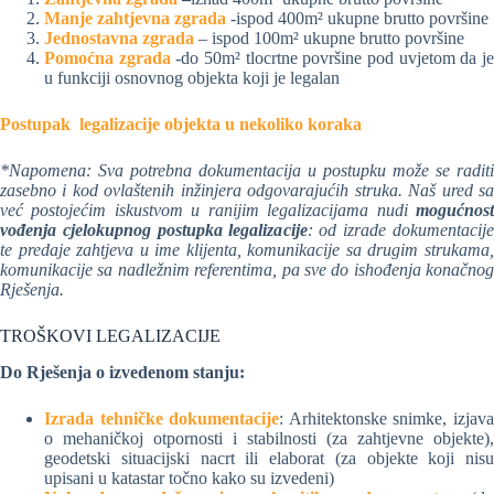
Manje zahtjevna zgrada
-ispod 400m² ukupne brutto površine
Jednostavna zgrada
– ispod 100m² ukupne brutto površine
Pomoćna zgrada
-do 50m² tlocrtne površine pod uvjetom da j
u funkciji osnovnog objekta koji je legalan
Postupak legalizacije objekta u nekoliko koraka
*Napomena: Sva potrebna dokumentacija u postupku može se raditi
zasebno i kod ovlaštenih inžinjera odgovarajućih struka. Naš ured sa
već postojećim iskustvom u ranijim legalizacijama nudi
mogućnost
vođenja cjelokupnog postupka legalizacije
: od izrade dokumentacije
te predaje zahtjeva u ime klijenta, komunikacije sa drugim strukama,
komunikacije sa nadležnim referentima, pa sve do ishođenja konačnog
Rješenja.
TROŠKOVI LEGALIZACIJE
Do Rješenja o izvedenom stanju:
Izrada tehničke dokumentacije
: Arhitektonske snimke, izjav
o mehaničkoj otpornosti i stabilnosti (za zahtjevne objekte),
geodetski situacijski nacrt ili elaborat (za objekte koji nisu
upisani u katastar točno kako su izvedeni)