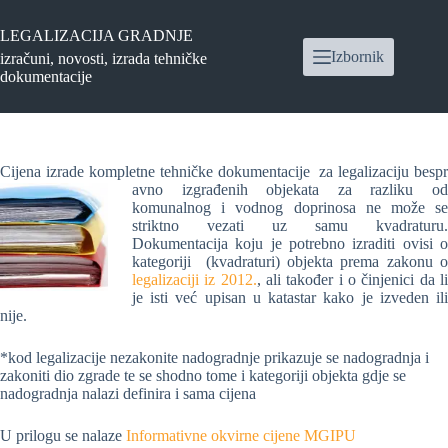
Preskoči
na
LEGALIZACIJA GRADNJE
sadržaj
Izbornik
izračuni, novosti, izrada tehničke
dokumentacije
Cijena izrade kompletne tehničke dokumentacije za legalizaciju bespr
avno izgrađenih objekata za razliku od
komunalnog i vodnog doprinosa ne može se
striktno vezati uz samu kvadraturu.
Dokumentacija koju je potrebno izraditi ovisi o
kategoriji (kvadraturi) objekta prema zakonu o
legalizaciji iz 2012.
, ali također i o činjenici da l
je isti već upisan u katastar kako je izveden ili
nije.
*kod legalizacije nezakonite nadogradnje prikazuje se nadogradnja i
zakoniti dio zgrade te se shodno tome i kategoriji objekta gdje se
nadogradnja nalazi definira i sama cijena
U prilogu se nalaze
Informativne okvirne cijene MGIPU