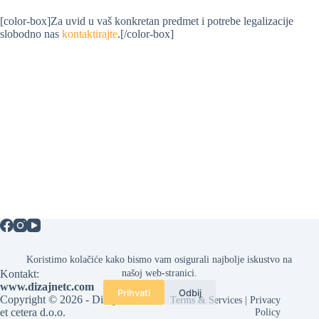
[color-box]Za uvid u vaš konkretan predmet i potrebe legalizacije
slobodno nas
kontaktirajte
.[/color-box]
Koristimo kolačiće kako bismo vam osigurali najbolje iskustvo na
Kontakt:
našoj web-stranici.
www.dizajnetc.com
Prihvati
Odbij
Copyright © 2026 - Dizajn
Terms & Services
|
Privacy
et cetera d.o.o.
Policy