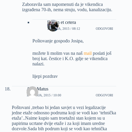
Zaboravila sam napomenuti da je vikendica
izgrađena 70-ih, nema struju, vodu, kanalizaciju.
Dizajn et cetera
1 LIPNJA, 2015 / 08:12
ODGOVORI
Poštovanje gospođo Josipa,
možete li molim vas na naš
mail
poslati još
broj kat. čestice i K.O. gdje se vikendica
nalazi.
lijepi pozdrav
Alen Matus
16 LIPNJA, 2015 / 10:00
ODGOVORI
Poštovani ,trebao bi jedan savjet u vezi legalizacije
jedne etaže odnosno podruma koji se vodi kao ‘tehnička
etaža’..Naime kupio sam troetažni stan kojem su u
papirima ucrtane dvije etaže i za koji imam uredne
dozvole.Sada bih podrum koji se vodi kao tehnička