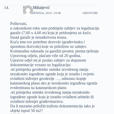
Sanja Mihaljević
17 STUDENOGA, 2014 / 19:48
ODGOVORI
Poštovani,
u zakonskom roku sam podnijela zahtjev za legalizaciju
garaže (7,60 x 4,60 m) koja je prislonjena uz kuću.
Iznad garaže je nenatkrivena terasa.
Kuća ima sve potrebne dozvole (građevinsku i
uporabnu dozvolu) koje su priložene uz zahtjev.
Komunalnu naknadu za garažni prostor, prema rješenju
Upravnog odjela, plaćam više od 20 godina.
Upravni odjel mi je poslao zahtjev za dopunom
dokumentacije vezano uz legalizaciju:
-tri primjerka geodetske snimke izvedenog stanja
nezakonito izgrađene zgrade koju je izradio i ovjerio
ovlašteni inženjer geodezije …, odnosno kopije
katastarskog plana ako je nezakonito izgrađena zgrada
evidentirana na katastarskom planu
-tri primjerka snimke izvedenog stanja nezakonito
izgrađene zgrade koju je izradio ovlašteni arhitekt ili
ovlašteni inženjer građevinarstva.
Da li moramo priložiti traženu dokumentaciju iako je
objekt ispod 50 m2?