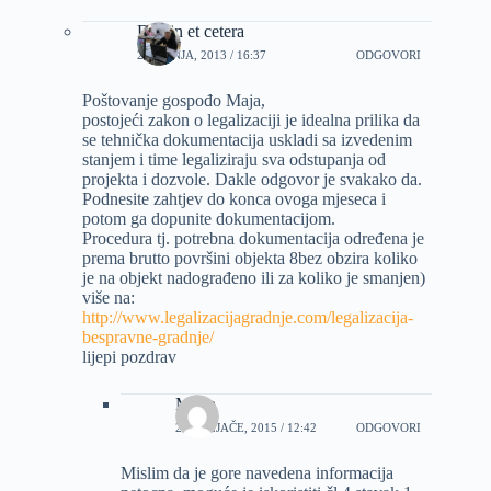
Dizajn et cetera
21 LIPNJA, 2013 / 16:37
ODGOVORI
Poštovanje gospođo Maja,
postojeći zakon o legalizaciji je idealna prilika da
se tehnička dokumentacija uskladi sa izvedenim
stanjem i time legaliziraju sva odstupanja od
projekta i dozvole. Dakle odgovor je svakako da.
Podnesite zahtjev do konca ovoga mjeseca i
potom ga dopunite dokumentacijom.
Procedura tj. potrebna dokumentacija određena je
prema brutto površini objekta 8bez obzira koliko
je na objekt nadograđeno ili za koliko je smanjen)
više na:
http://www.legalizacijagradnje.com/legalizacija-
bespravne-gradnje/
lijepi pozdrav
Milan
21 VELJAČE, 2015 / 12:42
ODGOVORI
Mislim da je gore navedena informacija