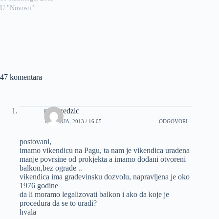
U "Novosti"
47 komentara
maja redzic
18 LIPNJA, 2013 / 16:05
ODGOVORI
postovani,
imamo vikendicu na Pagu, ta nam je vikendica uradena
manje povrsine od prokjekta a imamo dodani otvoreni
balkon,bez ograde ..
vikendica ima gradevinsku dozvolu, napravljena je oko
1976 godine
da li moramo legalizovati balkon i ako da koje je
procedura da se to uradi?
hvala