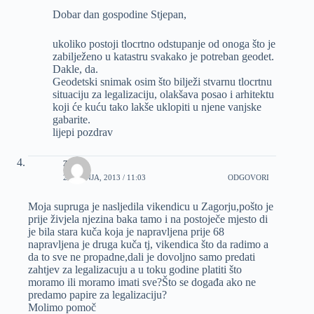
Dobar dan gospodine Stjepan,
ukoliko postoji tlocrtno odstupanje od onoga što je
zabilježeno u katastru svakako je potreban geodet.
Dakle, da.
Geodetski snimak osim što bilježi stvarnu tlocrtnu
situaciju za legalizaciju, olakšava posao i arhitektu
koji će kuću tako lakše uklopiti u njene vanjske
gabarite.
lijepi pozdrav
zoran
25 LIPNJA, 2013 / 11:03
ODGOVORI
Moja supruga je nasljedila vikendicu u Zagorju,pošto je
prije živjela njezina baka tamo i na postoječe mjesto di
je bila stara kuča koja je napravljena prije 68
napravljena je druga kuča tj, vikendica što da radimo a
da to sve ne propadne,dali je dovoljno samo predati
zahtjev za legalizacuju a u toku godine platiti što
moramo ili moramo imati sve?Što se događa ako ne
predamo papire za legalizaciju?
Molimo pomoč