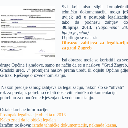
Svi koji nisu stigli kompletirati
tehničku dokumentaciju mogu još
uvijek ući u postupak legalizacije
tako da podnesu zahtjev do
30.lipnja 2013.
(Napomena: 28
lipnja je petak)
U prilogu se nalazi:
Obrazac zahtjeva za legalizaciju
za grad Zagreb
Isti obrazac može se koristiti i za sve
druge Općine i gradove, samo na način da se u naslovu “Grad Zagreb,
Gradski ured…” promijeni naslov prema uredu ili odjelu Općine gdje
se traži Rješenje o izvedenom stanju.
Nakon predaje samog zahtjeva za legalizaciju, nakon što se “uhvati”
rok za predaju, potrebno će biti dostaviti tehničku dokumentaciju
potrebnu za donošenje Rješenja o izvedenom stanju.
Ostale korisne informacije:
Postupak legalizacije objekta u 2013.
Kako znati da je objekt legalan
Izračun troškova:
izrada tehničke dokumentacije
,
naknada kazna
,