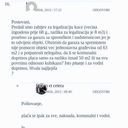
Mira
18 SVIBNJA, 2015 / 17:21
ODGOVORI
Postovani,
Predali smo zahtjev za legalizaciju kuce (vecina
izgradena prije 68 g., razlika za legalizaciju je 8 m3) i
posebno za garazu sa spremištem i nadstresnicom jer je
to odvijeni objekt. Obzirom da garaza sa spremistem
nije pomocni objekt vec jednostavna građevina od 63
m2 i u potpunosti nelegalna, da li se komunalni
doprinos placa samo za razliku iznad 50 m2 ili na svu
povrsinu odnosno kubikazu? Isto pitanje i za vodni
doprinos. Hvala najljepša
?
Dizajn et cetera
25 SVIBNJA, 2015 / 09:40
ODGOVORI
Poštovanje,
plaća se ipak za sve, naknada, komunalni i vodni.
lp