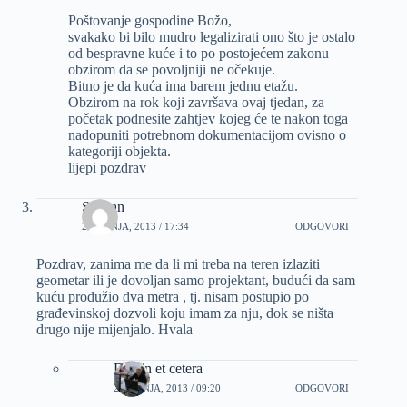
Poštovanje gospodine Božo,
svakako bi bilo mudro legalizirati ono što je ostalo
od bespravne kuće i to po postojećem zakonu
obzirom da se povoljniji ne očekuje.
Bitno je da kuća ima barem jednu etažu.
Obzirom na rok koji završava ovaj tjedan, za
početak podnesite zahtjev kojeg će te nakon toga
nadopuniti potrebnom dokumentacijom ovisno o
kategoriji objekta.
lijepi pozdrav
Stjepan
24 LIPNJA, 2013 / 17:34
ODGOVORI
Pozdrav, zanima me da li mi treba na teren izlaziti
geometar ili je dovoljan samo projektant, budući da sam
kuću produžio dva metra , tj. nisam postupio po
građevinskoj dozvoli koju imam za nju, dok se ništa
drugo nije mijenjalo. Hvala
Dizajn et cetera
25 LIPNJA, 2013 / 09:20
ODGOVORI