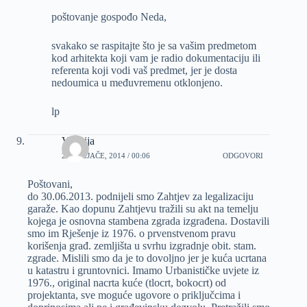
poštovanje gospođo Neda,
svakako se raspitajte što je sa vašim predmetom
kod arhitekta koji vam je radio dokumentaciju ili
referenta koji vodi vaš predmet, jer je dosta
nedoumica u međuvremenu otklonjeno.
lp
Valerija
25 VELJAČE, 2014 / 00:06
ODGOVORI
Poštovani,
do 30.06.2013. podnijeli smo Zahtjev za legalizaciju
garaže. Kao dopunu Zahtjevu tražili su akt na temelju
kojega je osnovna stambena zgrada izgrađena. Dostavili
smo im Rješenje iz 1976. o prvenstvenom pravu
korišenja građ. zemljišta u svrhu izgradnje obit. stam.
zgrade. Mislili smo da je to dovoljno jer je kuća ucrtana
u katastru i gruntovnici. Imamo Urbanističke uvjete iz
1976., original nacrta kuće (tlocrt, bokocrt) od
projektanta, sve moguće ugovore o priključcima i