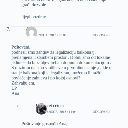
građ. dozvole.
lijepi pozdrav
Ana
5 STUDENOGA, 2013 / 08:08
ODGOVORI
Poštovani,
podnesli smo zahtjev za legalizaciju balkona tj.
prenamjena u stambeni prostor . Dobili smo od lokalne
jedinice da bi zahtjev trebali dopuniti dokumentacijom .
S obzirom da smo vratili sve u prvobitno stanje ,dakle u
stanje balkona,koji je legaliziran, možemo li tražiti
povlačenje zahtjeva i po kojoj osnovi?
Zahvaljujem,
LP
Ana
Dizajn et cetera
5 STUDENOGA, 2013 / 11:04
ODGOVORI
Poštovanje gospođo Ana,