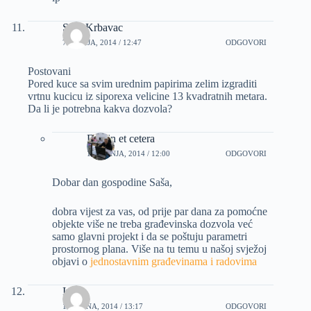
Sasa Krbavac
7 SRPNJA, 2014 / 12:47
ODGOVORI
Postovani
Pored kuce sa svim urednim papirima zelim izgraditi
vrtnu kucicu iz siporexa velicine 13 kvadratnih metara.
Da li je potrebna kakva dozvola?
Dizajn et cetera
11 SRPNJA, 2014 / 12:00
ODGOVORI
Dobar dan gospodine Saša,
dobra vijest za vas, od prije par dana za pomoćne
objekte više ne treba građevinska dozvola već
samo glavni projekt i da se poštuju parametri
prostornog plana. Više na tu temu u našoj svježoj
objavi o
jednostavnim građevinama i radovima
Ivana
17 RUJNA, 2014 / 13:17
ODGOVORI