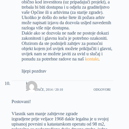
obično kod investitora (uz pripadajući projekt), a
trebala bi biti dostupna i u odjelu za graditeljstvo
vaše Općine ili u arhivima (za starije zgrade).
Ukoliko je došlo do neke štete ili požara arhiv
može napisati izjavu da dozvola usljed navedenih
razloga više nije dostupna.
Dakle ako se dozvola ne nađe ne postoje dokazi
zakonitosti i glavnu kuću je potrebno ozakoniti.
Obzirom da ste podnijeli zahtjev za pomoćni
objekt kojem još uvijek možete priključiti i glavni,
uvijek nam se možete javiti za uvid u slučaj i
ponudu za potrebne radove na naš
kontakt
.
lijepi pozdrav
ivan
28 VELJAČE, 2014 / 20:10
ODGOVORI
Postovani!
Vlasnik sam manje zahtjevne zgrade
izgradjene prije veljace 1968 dakle legalna je u svojoj
upisanoj povrsini u katastarskom operatu od 98 m2,