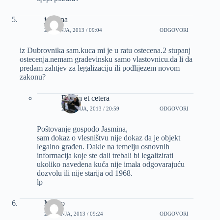
jasmina
26 LIPNJA, 2013 / 09:04
ODGOVORI
iz Dubrovnika sam.kuca mi je u ratu ostecena.2 stupanj
ostecenja.nemam gradevinsku samo vlastovnicu.da li da
predam zahtjev za legalizaciju ili podlijezem novom
zakonu?
Dizajn et cetera
26 LIPNJA, 2013 / 20:59
ODGOVORI
Poštovanje gospođo Jasmina,
sam dokaz o vlesništvu nije dokaz da je objekt
legalno građen. Dakle na temelju osnovnih
informacija koje ste dali trebali bi legalizirati
ukoliko navedena kuća nije imala odgovarajuću
dozvolu ili nije starija od 1968.
lp
Marko
25 SRPNJA, 2013 / 09:24
ODGOVORI