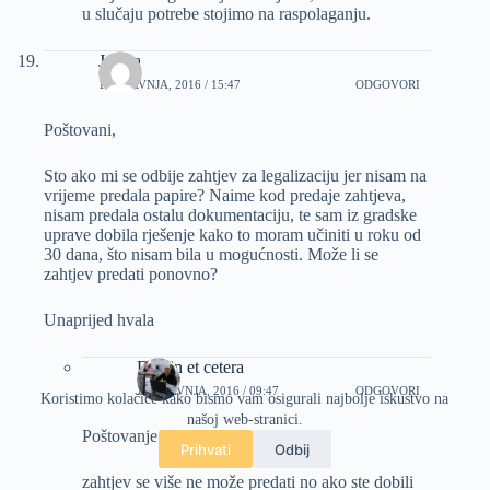
u slučaju potrebe stojimo na raspolaganju.
Jelena
18 TRAVNJA, 2016 / 15:47
ODGOVORI
Poštovani,
Sto ako mi se odbije zahtjev za legalizaciju jer nisam na
vrijeme predala papire? Naime kod predaje zahtjeva,
nisam predala ostalu dokumentaciju, te sam iz gradske
uprave dobila rješenje kako to moram učiniti u roku od
30 dana, što nisam bila u mogućnosti. Može li se
zahtjev predati ponovno?
Unaprijed hvala
Dizajn et cetera
19 TRAVNJA, 2016 / 09:47
ODGOVORI
Koristimo kolačiće kako bismo vam osigurali najbolje iskustvo na
našoj web-stranici.
Poštovanje gđo Jelena,
Prihvati
Odbij
zahtjev se više ne može predati no ako ste dobili