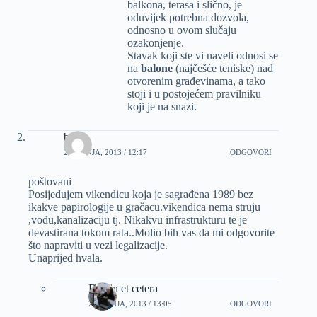
balkona, terasa i slično, je
oduvijek potrebna dozvola,
odnosno u ovom slučaju
ozakonjenje.
Stavak koji ste vi naveli odnosi se
na
balone
(najčešće teniske) nad
otvorenim građevinama, a tako
stoji i u postojećem pravilniku
koji je na snazi.
božo
23 LIPNJA, 2013 / 12:17
ODGOVORI
poštovani
Posijedujem vikendicu koja je sagrađena 1989 bez
ikakve papirologije u gračacu.vikendica nema struju
,vodu,kanalizaciju tj. Nikakvu infrastrukturu te je
devastirana tokom rata..Molio bih vas da mi odgovorite
što napraviti u vezi legalizacije.
Unaprijed hvala.
Dizajn et cetera
23 LIPNJA, 2013 / 13:05
ODGOVORI