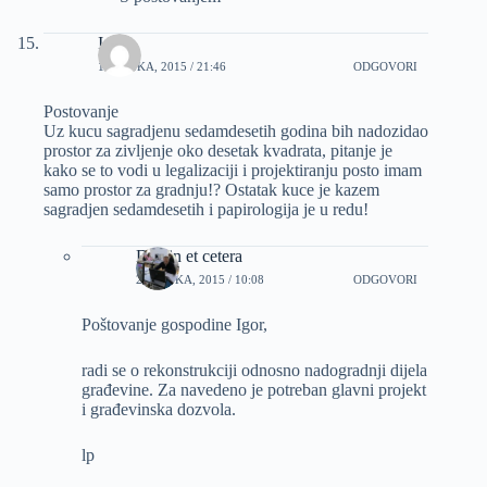
Igor
1 OŽUJKA, 2015 / 21:46
ODGOVORI
Postovanje
Uz kucu sagradjenu sedamdesetih godina bih nadozidao
prostor za zivljenje oko desetak kvadrata, pitanje je
kako se to vodi u legalizaciji i projektiranju posto imam
samo prostor za gradnju!? Ostatak kuce je kazem
sagradjen sedamdesetih i papirologija je u redu!
Dizajn et cetera
2 OŽUJKA, 2015 / 10:08
ODGOVORI
Poštovanje gospodine Igor,
radi se o rekonstrukciji odnosno nadogradnji dijela
građevine. Za navedeno je potreban glavni projekt
i građevinska dozvola.
lp