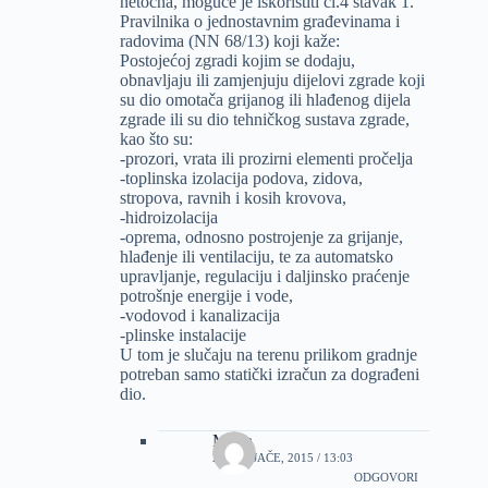
netocna, moguće je iskoristiti čl.4 stavak 1.
Pravilnika o jednostavnim građevinama i
radovima (NN 68/13) koji kaže:
Postojećoj zgradi kojim se dodaju,
obnavljaju ili zamjenjuju dijelovi zgrade koji
su dio omotača grijanog ili hlađenog dijela
zgrade ili su dio tehničkog sustava zgrade,
kao što su:
-prozori, vrata ili prozirni elementi pročelja
-toplinska izolacija podova, zidova,
stropova, ravnih i kosih krovova,
-hidroizolacija
-oprema, odnosno postrojenje za grijanje,
hlađenje ili ventilaciju, te za automatsko
upravljanje, regulaciju i daljinsko praćenje
potrošnje energije i vode,
-vodovod i kanalizacija
-plinske instalacije
U tom je slučaju na terenu prilikom gradnje
potreban samo statički izračun za dograđeni
dio.
Milan
21 VELJAČE, 2015 / 13:03
ODGOVORI