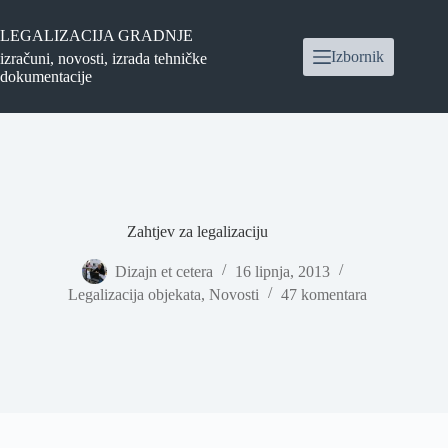
Preskoči
na
LEGALIZACIJA GRADNJE
sadržaj
Izbornik
izračuni, novosti, izrada tehničke
dokumentacije
Zahtjev za legalizaciju
Dizajn et cetera
16 lipnja, 2013
Legalizacija objekata
,
Novosti
47 komentara