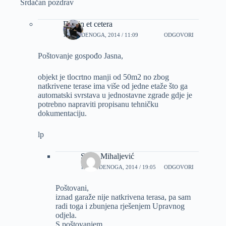
Srdačan pozdrav
Dizajn et cetera
19 STUDENOGA, 2014 / 11:09
ODGOVORI
Poštovanje gospođo Jasna,
objekt je tlocrtno manji od 50m2 no zbog
natkrivene terase ima više od jedne etaže što ga
automatski svrstava u jednostavne zgrade gdje je
potrebno napraviti propisanu tehničku
dokumentaciju.
lp
Sanja Mihaljević
19 STUDENOGA, 2014 / 19:05
ODGOVORI
Poštovani,
iznad garaže nije natkrivena terasa, pa sam
radi toga i zbunjena rješenjem Upravnog
odjela.
S poštovanjem