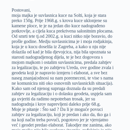
Postovani,
moja majka je suvlasnica kuce na Solti, koja je stara
preko 150g. Prije 1968.g. s krova kuce uklonjene su
kamene ploce, te je na jedan dio kuce nadograđeno
potkrovlje, a cijela kuca prekrivena salonitnim plocama.
Od smrti tete tj.od 2002.g. u kuci nitko nije boravio, do
prošle godine. Medju suvlasnicima je i moja rodjakinja,
koja je u kucu doselila iz Zagreba, a kako u nju nije
dolazila od kad je bila djevojcica, nija bila upoznata sa
starosti nadogradjenog dijela, te je bez dogovora s
mojom majkom i ostalim suvlasnicima, predala zahtjev
za legalizaciju, te po zahtjevu Ureda, ove godine zvala i
geodeta koji je napravio izmjeru i elaborat, a sve bez
naseg znanja(odnosi su nam poremeceni, te vise s nama
ne komunicira niti oko osnovnih suvlasnickih situacija).
Kako sam od njenog supruga doznala da su predali
zahtjev za legalizaciju i o dolasku geodeta, uspjela sam
ga uvjeriti da radimo nepotreban trosak, jer su
nadogradnja i krov naprevljeni daleko prije 68.g.
Moje je pitanje : Što sad ? Da li je moguće povuci
zahtjev za legalizaciju, koji je predan i ako da, tko ga i
na koji način treba povući, pogotovo jer je vjerojatno
već i geodet predao elaborat. Takodjer me zanima, ako