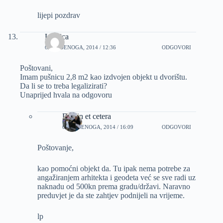
lijepi pozdrav
Ljubica
6 STUDENOGA, 2014 / 12:36
ODGOVORI
Poštovani,
Imam pušnicu 2,8 m2 kao izdvojen objekt u dvorištu.
Da li se to treba legalizirati?
Unaprijed hvala na odgovoru
Dizajn et cetera
6 STUDENOGA, 2014 / 16:09
ODGOVORI
Poštovanje,
kao pomoćni objekt da. Tu ipak nema potrebe za
angažiranjem arhitekta i geodeta već se sve radi uz
naknadu od 500kn prema gradu/državi. Naravno
preduvjet je da ste zahtjev podnijeli na vrijeme.
lp