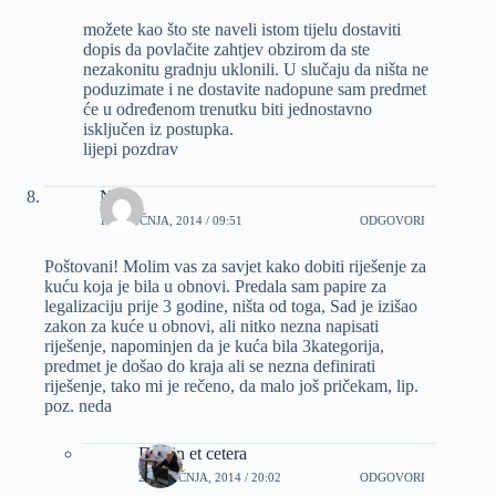
možete kao što ste naveli istom tijelu dostaviti
dopis da povlačite zahtjev obzirom da ste
nezakonitu gradnju uklonili. U slučaju da ništa ne
poduzimate i ne dostavite nadopune sam predmet
će u određenom trenutku biti jednostavno
isključen iz postupka.
lijepi pozdrav
Neda
19 SIJEČNJA, 2014 / 09:51
ODGOVORI
Poštovani! Molim vas za savjet kako dobiti riješenje za
kuću koja je bila u obnovi. Predala sam papire za
legalizaciju prije 3 godine, ništa od toga, Sad je izišao
zakon za kuće u obnovi, ali nitko nezna napisati
riješenje, napominjen da je kuća bila 3kategorija,
predmet je došao do kraja ali se nezna definirati
riješenje, tako mi je rečeno, da malo još pričekam, lip.
poz. neda
Dizajn et cetera
20 SIJEČNJA, 2014 / 20:02
ODGOVORI