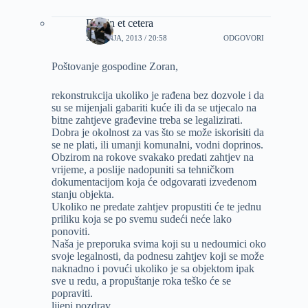
Dizajn et cetera
26 LIPNJA, 2013 / 20:58
ODGOVORI
Poštovanje gospodine Zoran,
rekonstrukcija ukoliko je rađena bez dozvole i da
su se mijenjali gabariti kuće ili da se utjecalo na
bitne zahtjeve građevine treba se legalizirati.
Dobra je okolnost za vas što se može iskorisiti da
se ne plati, ili umanji komunalni, vodni doprinos.
Obzirom na rokove svakako predati zahtjev na
vrijeme, a poslije nadopuniti sa tehničkom
dokumentacijom koja će odgovarati izvedenom
stanju objekta.
Ukoliko ne predate zahtjev propustiti će te jednu
priliku koja se po svemu sudeći neće lako
ponoviti.
Naša je preporuka svima koji su u nedoumici oko
svoje legalnosti, da podnesu zahtjev koji se može
naknadno i povući ukoliko je sa objektom ipak
sve u redu, a propuštanje roka teško će se
popraviti.
lijepi pozdrav