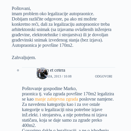
Poštovani,
imam problem oko legalizacije autopraonice.
Dobijam različite odgovore, pa ako mi možete
konkretno reći, dali za legalizaciju autopraonice treba
arhitektonski snimak (sa izjavama ovlaštenih inženjera
građevine, elektrotehnike i strojarstva) ili je dovoljan
građevinski snimak izvedenog stanja (bez izjava).
Autopraonica je površine 170m2.
Zahvaljujem.
Dizajn et cetera
25 SRPNJA, 2013 / 10:08
ODGOVORI
Poštovanje gospodine Marko,
praonica tj. vaša zgrada površine 170m2 legalizira
se kao
manje zahtjevna zgrada
poslovne namjene.
Za navedenu kategoriju kao i za sve ostale
kategorije u legalizaciji nisu potrebne izjave
inž.elekt. i strojarstva, a nije potrebna ni izjava
statičara, koja se daje samo za zgrade preko
400m2.
Govorimo dakle o legalizaciji, a ne o ishođenju