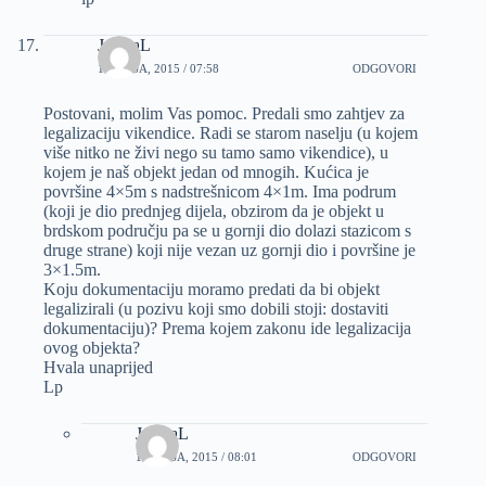
JosipaL
1 LIPNJA, 2015 / 07:58
ODGOVORI
Postovani, molim Vas pomoc. Predali smo zahtjev za
legalizaciju vikendice. Radi se starom naselju (u kojem
više nitko ne živi nego su tamo samo vikendice), u
kojem je naš objekt jedan od mnogih. Kućica je
površine 4×5m s nadstrešnicom 4×1m. Ima podrum
(koji je dio prednjeg dijela, obzirom da je objekt u
brdskom području pa se u gornji dio dolazi stazicom s
druge strane) koji nije vezan uz gornji dio i površine je
3×1.5m.
Koju dokumentaciju moramo predati da bi objekt
legalizirali (u pozivu koji smo dobili stoji: dostaviti
dokumentaciju)? Prema kojem zakonu ide legalizacija
ovog objekta?
Hvala unaprijed
Lp
JosipaL
1 LIPNJA, 2015 / 08:01
ODGOVORI