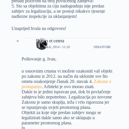
predati pozivom na broj povucenog zahtjeva!
5. Sto sa objektima za ciju nadogradnju nije predan
zahtjev za legalizaciju, a ne postoji nikakvo rjesenje
nadlezne inspekcije za uklanjanjem!
Unaprijed hvala na odgovoru!
Dizajn et cetera
7 OŽUJKA, 2014 / 11:20
ODGOVORI
Poštovanje g. Ivan,
u osnovnim crtama vi možete ozakoniti vaš objekt
po zakonu iz 2012. na način da uklonite sve što
ometa ozakonjenje članak 20. stavak 4.
Zakona o
postupanju
. Arhitekt je ovo morao znati.
Dakle to je jedini ispravan put, dok bi povlačenje
zahtjeva bilo nepotrebno. Legalizacija po novome
Zakonu je samo skuplja, teža i vrlo rigorozna jer
se ispunjavaju uvjeti prostornog plana.
Objekti za koje nije predan zahtjev mogu se
legalizirati dakle samo ako se uklapaju u
parametre prostornog plana.
lp