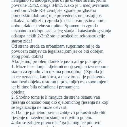
nelegalno su nadogradjene dvije drvene strehe, jedna
povrsine 15m2, druga 34m2. Kako je u medjuvremenu
uredbom vlade RH zemljiste zgrade proglaseno
pomorskim dobrom( nije provedeno, ne postoji jos
nikakva zabiljezba) zgrada je ostala van rezima pom.
dobra, dakle strehe su upitne. Spomenuta zgrada
neznatno u uklopu sadasnjeg stanja i katastarskog stanja
odstupa nekih 2-3m2 sto je posljedica rekonstrukcije
starog zida!
Od strane ureda za urbanizam sugerirano mi je da
povucem zahtjev za legalizacijom jer ce biti odbijen
zbog pom. dobra!
Ako je moj problem donekle jasan ,moje pitanje je:
1. Moze li se donjeti djelomicno rjesenje o izvedenom
stanju za zgradu van rezima pom.dobra. ( Zgrada je
inace oznacena kao kuca, a u stvarnosti je poslovno-
stambeni objekt- restoran u prizemlju) ovo spominjem
jer bi time bila odradjena i prenamjena
objekta.
2. Shodno tome je li moguce da strehe ostanu van
rjesenja odnosno onaj dio djelomicnog rjesenja na koji
se legalizacija ne moze ostvarit.
3. Da li je pametno povuci zahtjev i pokusati ishoditi
rjesenje o izvedenom stanju redovitim putem.
4.ako se zahtjev povuce jel’ ga je moguce ponovo