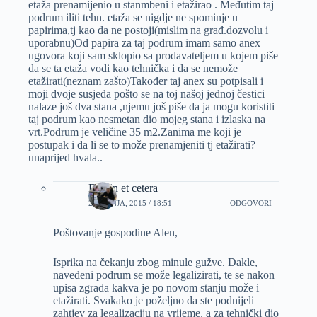
etaža prenamijenio u stanmbeni i etažirao . Međutim taj
podrum iliti tehn. etaža se nigdje ne spominje u
papirima,tj kao da ne postoji(mislim na građ.dozvolu i
uporabnu)Od papira za taj podrum imam samo anex
ugovora koji sam sklopio sa prodavateljem u kojem piše
da se ta etaža vodi kao tehnička i da se nemože
etažirati(neznam zašto)Također taj anex su potpisali i
moji dvoje susjeda pošto se na toj našoj jednoj čestici
nalaze još dva stana ,njemu još piše da ja mogu koristiti
taj podrum kao nesmetan dio mojeg stana i izlaska na
vrt.Podrum je veličine 35 m2.Zanima me koji je
postupak i da li se to može prenamjeniti tj etažirati?
unaprijed hvala..
Dizajn et cetera
25 LIPNJA, 2015 / 18:51
ODGOVORI
Poštovanje gospodine Alen,
Isprika na čekanju zbog minule gužve. Dakle,
navedeni podrum se može legalizirati, te se nakon
upisa zgrada kakva je po novom stanju može i
etažirati. Svakako je poželjno da ste podnijeli
zahtjev za legalizaciju na vrijeme, a za tehnički dio