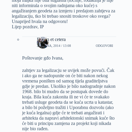
moja majka nije bila suglasna (tocnije, rođakinja je nije
niti informirala o svojim radnjama oko kuće) s
angažiranjem geodeta za izmjeru i predajom zahtjeva za
legalizaciju, tko bi trebao snositi troskove oko svega?
Unaprijed hvala na odgovoru!
Lijep pozdrav, IP
Dizajn et cetera
22 RUJNA, 2014 / 13:08
ODGOVORI
Poštovanje gđo Ivana,
zahtjev za legalizacju se uvijek može povući. Čak
i ako ga ne nadopunite on će biti nakon nekog
vremena poništen od samog tijela graditeljstva
gdje je predan. Ukoliko je bilo nadogradnje nakon
1968. bilo bi mudro da se postupak dovede do
kraja. Bila kuća zakonita ili ne vi će te svakako
trebati usluge geodeta da se kuća ucrta u katastar,
a bilo bi poželjno tražiti i Uporabnu dozvolu (ako
je kuća legalna) gdje će te trebati angažirati i
arhitekta da napravi arhitektonski snimak kuće što
će biti u principu zamjena za projekt koji nikada
nije bio rađen.