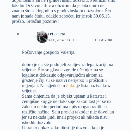
doprinosima ali ne i građevinsku dozvolu. Pretražili smo
lokalni Državni arhiv a obzirom da je tata umro ne
znamo što se dogodilo s građevinskom dozvolom. Što
nam je sada činiti, odakle započeti jer je rok 30.06.13.
prošao. Srdačan pozdrav!
Dizajn et cetera
25 VELJAČE, 2014 / 13:01
ODGOVORI
Poštovanje gospođo Valerija,
dobro je da ste podnijeli zahtjev za legalizaciju na
vrijeme. Što se glavne zgrade tiče njezina se
legalnost dokazuje odgovarajućim aktom za
građenje čiji su se nazivi nerijetko u prošlosti i
mijenjali. Na sljedećem
linku
je lista naziva kroz
vrijeme.
Sama činjenica da je objekt upisan u katastar i
zemljišne knjige ne dokazuje zakonitost jer se na
žalost u nekim periodima upis mogao raditi na
različite načine. Sam projekt također nije dovoljan
jer su nekada ljudi imali projekt ali nikada nisu
ishodili dozvolu.
Ukratko dokaz zakonitosti je dozvola koja je