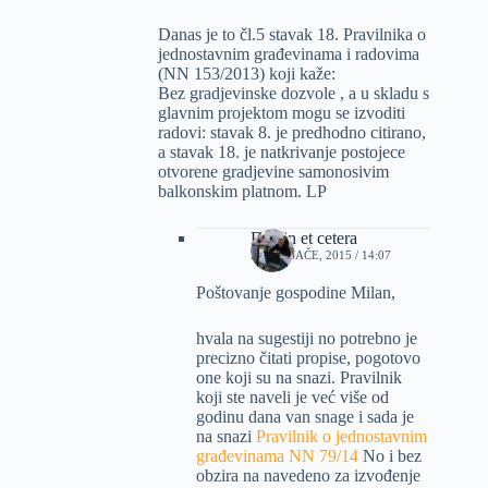
Danas je to čl.5 stavak 18. Pravilnika o
jednostavnim građevinama i radovima
(NN 153/2013) koji kaže:
Bez gradjevinske dozvole , a u skladu s
glavnim projektom mogu se izvoditi
radovi: stavak 8. je predhodno citirano,
a stavak 18. je natkrivanje postojece
otvorene gradjevine samonosivim
balkonskim platnom. LP
Dizajn et cetera
25 VELJAČE, 2015 / 14:07
Poštovanje gospodine Milan,
hvala na sugestiji no potrebno je
precizno čitati propise, pogotovo
one koji su na snazi. Pravilnik
koji ste naveli je već više od
godinu dana van snage i sada je
na snazi
Pravilnik o jednostavnim
građevinama NN 79/14
No i bez
obzira na navedeno za izvođenje