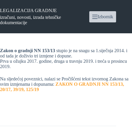
Preskoči
na
LEGALIZACIJA GRADNJE
sadržaj
Izbornik
izračuni, novosti, izrada tehničke
dokumentacije
Zakon o gradnji NN 153/13
stupio je na snagu sa 1.siječnja 2014. i
od tada je doživio tri izmjene i dopune.
Prva u ožujku 2017. godine, druga u travnju 2019. i treća u prosincu
2019.
Na sljedećoj poveznici, nalazi se Pročišćeni tekst izvornog Zakona sa
svim izmjenama i dopunama:
ZAKON O GRADNJI NN 153/13,
20/17, 39/19, 125/19