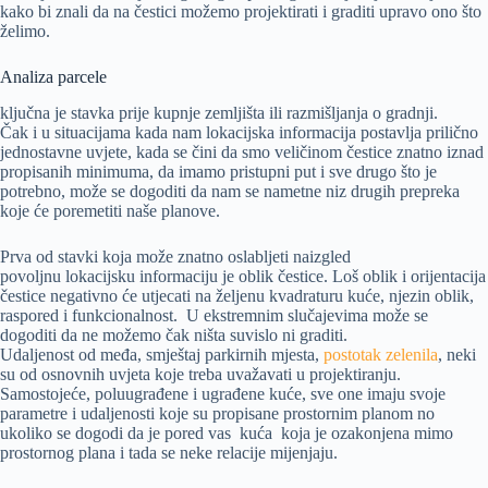
kako bi znali da na čestici možemo projektirati i graditi upravo ono što
želimo.
Analiza parcele
ključna je stavka prije kupnje zemljišta ili razmišljanja o gradnji.
Čak i u situacijama kada nam lokacijska informacija postavlja prilično
jednostavne uvjete, kada se čini da smo veličinom čestice znatno iznad
propisanih minimuma, da imamo pristupni put i sve drugo što je
potrebno, može se dogoditi da nam se nametne niz drugih prepreka
koje će poremetiti naše planove.
Prva od stavki koja može znatno oslabljeti naizgled
povoljnu lokacijsku informaciju je oblik čestice. Loš oblik i orijentacija
čestice negativno će utjecati na željenu kvadraturu kuće, njezin oblik,
raspored i funkcionalnost. U ekstremnim slučajevima može se
dogoditi da ne možemo čak ništa suvislo ni graditi.
Udaljenost od međa, smještaj parkirnih mjesta,
postotak zelenila
, neki
su od osnovnih uvjeta koje treba uvažavati u projektiranju.
Samostojeće, poluugrađene i ugrađene kuće, sve one imaju svoje
parametre i udaljenosti koje su propisane prostornim planom no
ukoliko se dogodi da je pored vas kuća koja je ozakonjena mimo
prostornog plana i tada se neke relacije mijenjaju.