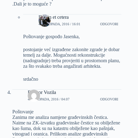
.Dali je to moguće ?
Dizajn et cetera
4 LISTOPADA, 2016 / 16:01
ODGOVORI
Poštovanje gospođo Jasenka,
postojanje već izgrađene zakonite zgrade je dobar
temelj za dalje. Mogućnosti rekonstrukcije
(nadogradnje) treba provjeriti u prostornom planu,
za što svakako treba angažirati arhitekta.
srdačno
Dalibor Vozila
4 LISTOPADA, 2016 / 04:07
ODGOVORI
Poštovanje
Zanima me analiza namjene građevinskih čestica.
Naime na ZK-izvatku građevinske čestice su obilježene
kao šuma, dok su na katastru obilježene kao pašnjak,
vinograd i oranica. Prilikom analize građevinskih