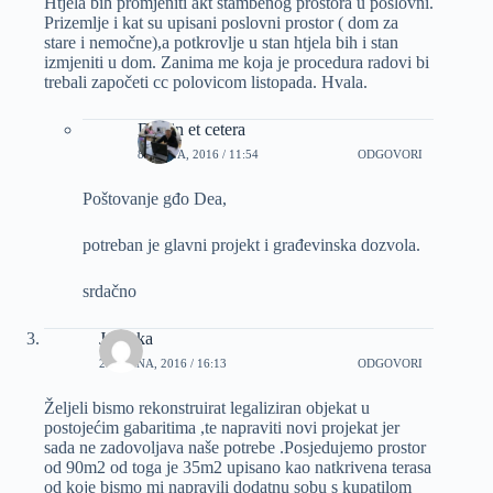
Htjela bih promjeniti akt stambenog prostora u poslovni.
Prizemlje i kat su upisani poslovni prostor ( dom za
stare i nemočne),a potkrovlje u stan htjela bih i stan
izmjeniti u dom. Zanima me koja je procedura radovi bi
trebali započeti cc polovicom listopada. Hvala.
Dizajn et cetera
8 RUJNA, 2016 / 11:54
ODGOVORI
Poštovanje gđo Dea,
potreban je glavni projekt i građevinska dozvola.
srdačno
Jasenka
29 RUJNA, 2016 / 16:13
ODGOVORI
Željeli bismo rekonstruirat legaliziran objekat u
postojećim gabaritima ,te napraviti novi projekat jer
sada ne zadovoljava naše potrebe .Posjedujemo prostor
od 90m2 od toga je 35m2 upisano kao natkrivena terasa
od koje bismo mi napravili dodatnu sobu s kupatilom