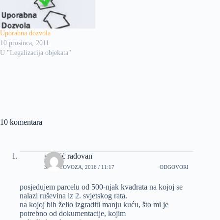
Uporabna dozvola
10 prosinca, 2011
U "Legalizacija objekata"
10 komentara
gržinić radovan
30 KOLOVOZA, 2016 / 11:17
ODGOVORI
posjedujem parcelu od 500-njak kvadrata na kojoj se
nalazi ruševina iz 2. svjetskog rata.
na kojoj bih želio izgraditi manju kuću, što mi je
potrebno od dokumentacije, kojim