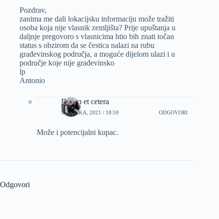
Pozdrav,
zanima me dali lokacijsku informaciju može tražiti
osoba koja nije vlasnik zemljišta? Prije upuštanja u
daljnje pregovoro s vlasnicima htio bih znati točan
status s obzirom da se čestica nalazi na rubu
građevinskog područja, a moguće dijelom ulazi i u
područje koje nije građevinsko
lp
Antonio
Dizajn et cetera
9 OŽUJKA, 2021 / 18:59
ODGOVORI
Može i potencijalni kupac.
Odgovori