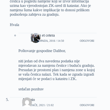
čestica u pogledu namjene koji se izvor informacija
uzima kao vjerodostojan ZK-ured ili katastar. Ako je
namjena šuma kakve implikacije to donosi prilikom
podnošenja zahtjeva za gradnju.
Hvala
Dizajn et cetera
4 LISTOPADA, 2016 / 14:50
ODGOVORI
Poštovanje gospodine Dalibor,
niti jedan od dva navedena podatka nije
mjerodavan za namjenu čestice i buduću gradnju.
Presudan je prostorni plan i namjena zone u kojoj
se vaša čestica nalazi. Tek kada se zgrada izgradi
mijenjati će se podaci u katastru i ZK.
srdačan pozdrav
Antonio
11 VELJAČE, 2021 / 21:02
ODGOVORI