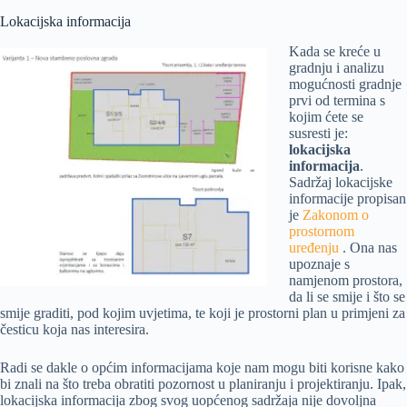
Lokacijska informacija
Kada se kreće u
gradnju i analizu
mogućnosti gradnje
prvi od termina s
kojim ćete se
susresti je:
lokacijska
informacija
.
Sadržaj lokacijske
informacije propisan
je
Zakonom o
prostornom
uređenju
. Ona nas
upoznaje s
namjenom prostora,
da li se smije i što se
smije graditi, pod kojim uvjetima, te koji je prostorni plan u primjeni za
česticu koja nas interesira.
Radi se dakle o općim informacijama koje nam mogu biti korisne kako
bi znali na što treba obratiti pozornost u planiranju i projektiranju. Ipak,
lokacijska informacija zbog svog uopćenog sadržaja nije dovoljna