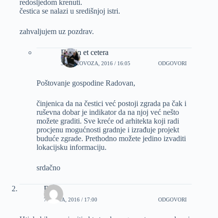
redosljedom krenuti.
čestica se nalazi u središnjoj istri.
zahvaljujem uz pozdrav.
Dizajn et cetera
31 KOLOVOZA, 2016 / 16:05
ODGOVORI
Poštovanje gospodine Radovan,
činjenica da na čestici već postoji zgrada pa čak i
ruševna dobar je indikator da na njoj već nešto
možete graditi. Sve kreće od arhitekta koji radi
procjenu mogućnosti gradnje i izrađuje projekt
buduće zgrade. Prethodno možete jedino izvaditi
lokacijsku informaciju.
srdačno
Dea
7 RUJNA, 2016 / 17:00
ODGOVORI