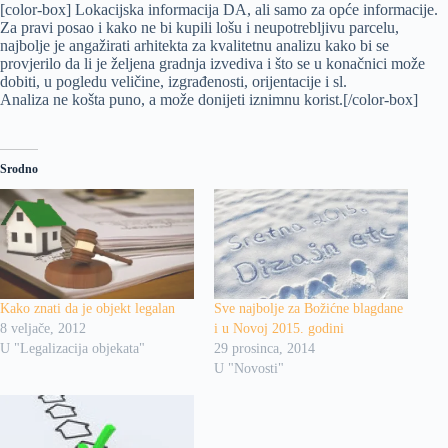
[color-box] Lokacijska informacija DA, ali samo za opće informacije.
Za pravi posao i kako ne bi kupili lošu i neupotrebljivu parcelu,
najbolje je angažirati arhitekta za kvalitetnu analizu kako bi se
provjerilo da li je željena gradnja izvediva i što se u konačnici može
dobiti, u pogledu veličine, izgrađenosti, orijentacije i sl.
Analiza ne košta puno, a može donijeti iznimnu korist.[/color-box]
Srodno
Kako znati da je objekt legalan
Sve najbolje za Božićne blagdane
8 veljače, 2012
i u Novoj 2015. godini
U "Legalizacija objekata"
29 prosinca, 2014
U "Novosti"